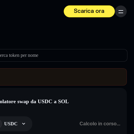
Scarica ora
Menu
erca token per nome
olatore swap da USDC a SOL
USDC