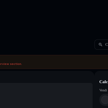
C
erview section.
Calc
Vendi