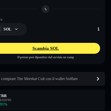
ra
SOL
Scambia SOL
Il prezzo può dipendere dal servizio on-ramp
comprare The Meerkat Cult con il wallet Solflare
TBB
0.016783
.91
%