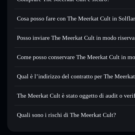
The Meerkat Cult
non è verificato
Cosa posso fare con The Meerkat Cult in Solfla
The Meerkat Cult
wallet Solflare
Posso inviare The Meerkat Cult in modo riserva
Scambiare istantaneamente
— scambia MEERKATS in SOL, 
migliore con il routing intelligente dell’ordine
Aggregatore di privacy
Impostare ordini limite
— automatizza i tuoi trade al pr
Come posso conservare The Meerkat Cult in mo
Usare il DCA
— applica la strategia dollar-cost averag
The Meerkat Cult
Inviare in modo riservato
— trasferisci MEERKATS senza 
Solflare
di privacy incorporato di Solflare
Qual è l’indirizzo del contratto per The Meerkat
Monitorare in tempo reale
— conosci prezzo, volume, cap
Aggregatore di privacy
The Meerkat Cu
Conservare in modo sicuro
— tieni i tuoi MEERKATS in un
hHmbZftGeksgWJntTKgorKxTsxUw7N3ySncesxXr67c
The Meerkat Cult è stato oggetto di audit o veri
ed esclusivo controllo delle tue chiavi private
The Meerkat Cult
non è verificato
Quali sono i rischi di The Meerkat Cult?
Rischi principali di The Meerkat Cult: