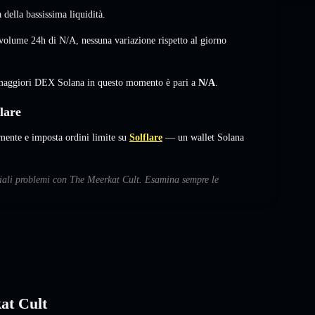
della bassissima liquidità.
 volume 24h di
N/A
,
nessuna variazione
rispetto al giorno
i maggiori DEX Solana in questo momento è pari a
N/A
.
lare
nte e imposta ordini limite su
Solflare
— un wallet Solana
nziali problemi con The Meerkat Cult. Esamina sempre le
at Cult