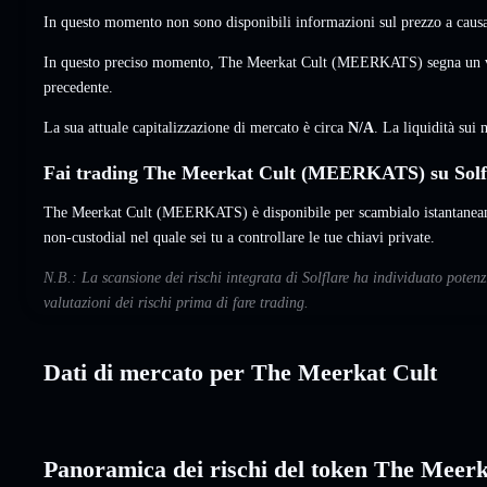
In questo momento non sono disponibili informazioni sul prezzo a causa 
In questo preciso momento, The Meerkat Cult (MEERKATS) segna un
precedente.
La sua attuale capitalizzazione di mercato è circa
N/A
. La liquidità su
Fai trading The Meerkat Cult (MEERKATS) su Solf
The Meerkat Cult (MEERKATS) è disponibile per scambialo istantaneame
non-custodial nel quale sei tu a controllare le tue chiavi private.
N.B.: La scansione dei rischi integrata di Solflare ha individuato pote
valutazioni dei rischi prima di fare trading.
Dati di mercato per The Meerkat Cult
Panoramica dei rischi del token The Meerk