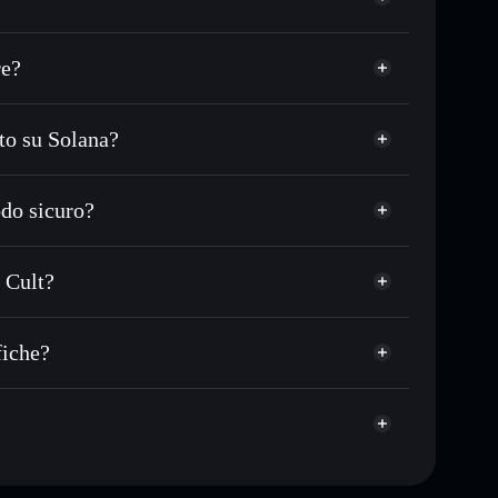
re?
to su Solana?
USDC o in migliaia di altri token Solana al prezzo
ezzo desiderato di MEERKATS
do sicuro?
e su MEERKATS nel tempo
wallet non-custodial
Solflare
collegare pubblicamente i wallet usando l’Aggregatore
The Meerkat Cult
 Cult?
italizzazione di mercato e liquidità di MEERKATS
lt
 wallet non-custodial all’interno del quale hai il pieno
fiche?
MEERKATS
wallet Solflare