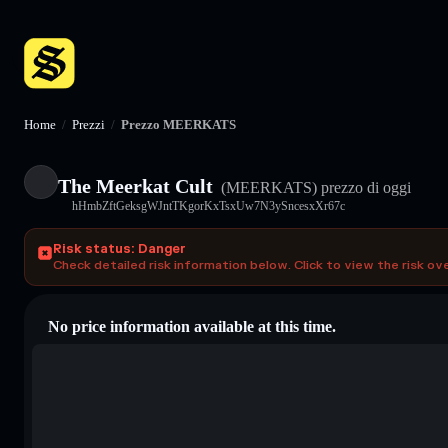
Home
/
Prezzi
/
Prezzo MEERKATS
The Meerkat Cult
(MEERKATS)
prezzo di oggi
hHmbZftGeksgWJntTKgorKxTsxUw7N3ySncesxXr67c
Risk status: Danger
Check detailed risk information below. Click to view the risk ov
No price information available at this time.