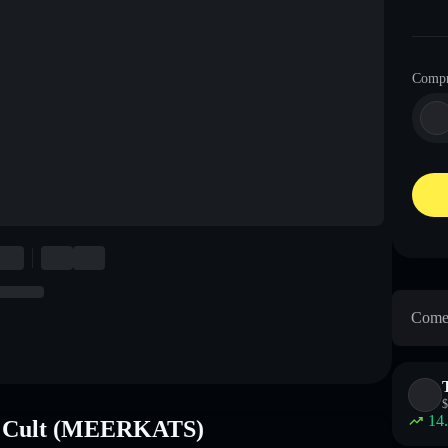
Comp
Come 
$
14
at Cult (MEERKATS)