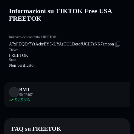
Informazioni su TIKTOK Free USA
FREETOK
Indirizzo del contratto FREETOK
A7xFDQDr7YtAcbrEY5kUYArDULDotofUCH7zNK7amoon
Ticker
FREETOK
Stato
Non verificato
BMT
$
0.02467
92.93
%
FAQ su FREETOK