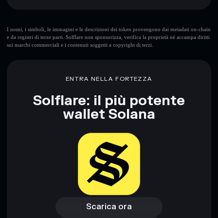
Rischi principali di TIKTOK Free USA:
I nomi, i simboli, le immagini e le descrizioni dei token provengono dai metadati on-chain
e da registri di terze parti. Solflare non sponsorizza, verifica la proprietà né accampa diritti
sui marchi commerciali e i contenuti soggetti a copyright di terzi.
Disclaimer: Queste informazioni hanno esclusivamente scopi
formativi e non costituiscono una consulenza finanziaria.
Informati sempre autonomamente. Dati forniti da
ENTRA NELLA FORTEZZA
rugcheck.xyz.
Solflare: il più potente
wallet Solana
Scarica ora
Accedi al wallet
Scarica ora