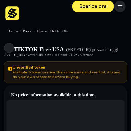
Scarica ora
Menu
Home
/
Prezzi
/
Prezzo FREETOK
TIKTOK Free USA
(FREETOK)
prezzo di oggi
A7xFDQDr7YtAcbrEY5kUYArDULDotofUCH7zNK7amoon
Unverified token
Multiple tokens can use the same name and symbol. Always
do your own research before buying.
No price information available at this time.