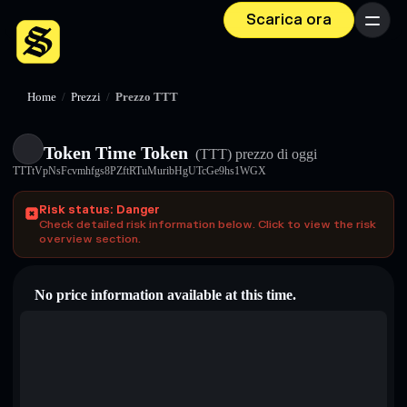
Scarica ora
Menu
Home
/
Prezzi
/
Prezzo TTT
Token Time Token
(TTT)
prezzo di oggi
TTTtVpNsFcvmhfgs8PZftRTuMuribHgUTcGe9hs1WGX
Risk status: Danger
Check detailed risk information below. Click to view the risk
overview section.
No price information available at this time.