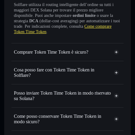
Solflare utilizza il routing intelligente dell’ordine su tutti i
maggiori DEX Solana per trovare il prezzo migliore
disponibile. Puoi anche impostare
ordini limite
o usare la
strategia
DCA
(dollar-cost averaging) per automatizzare i tuoi
trade. Per indicazioni complete, consulta
Come comprare
Token Time Token
.
Comprare Token Time Token è sicuro?
Token Time Token
non è verificato
Cosa posso fare con Token Time Token in
Solflare?
Token Time Token
wallet Solflare
Scambiare istantaneamente
— scambia TTT in SOL,
Posso inviare Token Time Token in modo riservato
USDC o in migliaia di altri token Solana al prezzo migliore
su Solana?
con il routing intelligente dell’ordine
Aggregatore di privacy
Impostare ordini limite
— automatizza i tuoi trade al
Come posso conservare Token Time Token in
prezzo desiderato di TTT
modo sicuro?
Usare il DCA
— applica la strategia dollar-cost average su
TTT nel tempo
Token Time Token