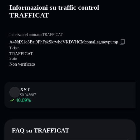
Informazioni su traffic control
TRAFFICAT
Indirizzo del contratto TRAFFICAT
A4NdX1o3Bzi9PhFskSkrwhdVKDVHCMcomaLsgmevpump
Ticker
TRAFFICAT
Stato
Non verificato
XST
$
0.045687
40.69
%
FAQ su TRAFFICAT