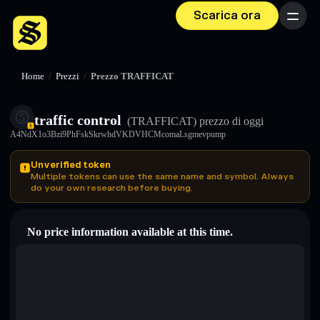
Scarica ora
Menu
Home
/
Prezzi
/
Prezzo TRAFFICAT
traffic control
(TRAFFICAT)
prezzo di oggi
A4NdX1o3Bzi9PhFskSkrwhdVKDVHCMcomaLsgmevpump
Unverified token
Multiple tokens can use the same name and symbol. Always
do your own research before buying.
No price information available at this time.