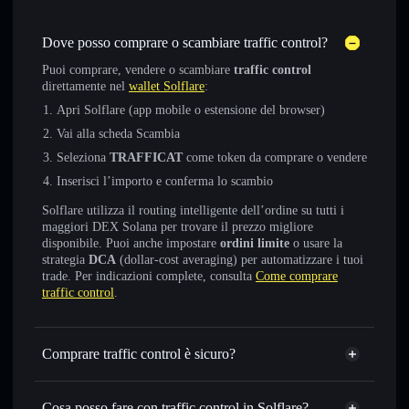
Dove posso comprare o scambiare traffic control?
Puoi comprare, vendere o scambiare
traffic control
direttamente nel
wallet Solflare
:
Apri Solflare (app mobile o estensione del browser)
Vai alla scheda Scambia
Seleziona
TRAFFICAT
come token da comprare o vendere
Inserisci l’importo e conferma lo scambio
Solflare utilizza il routing intelligente dell’ordine su tutti i
maggiori DEX Solana per trovare il prezzo migliore
disponibile. Puoi anche impostare
ordini limite
o usare la
strategia
DCA
(dollar-cost averaging) per automatizzare i tuoi
trade. Per indicazioni complete, consulta
Come comprare
traffic control
.
Comprare traffic control è sicuro?
traffic control
non è verificato
Cosa posso fare con traffic control in Solflare?