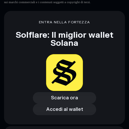
sui marchi commerciali e i contenuti soggetti a copyright di terzi.
Disclaimer: Queste informazioni hanno esclusivamente scopi
formativi e non costituiscono una consulenza finanziaria.
Informati sempre autonomamente. Dati forniti da
ENTRA NELLA FORTEZZA
rugcheck.xyz.
Solflare: Il miglior wallet
Solana
Scarica ora
Accedi al wallet
Scarica ora
Accedi al wallet