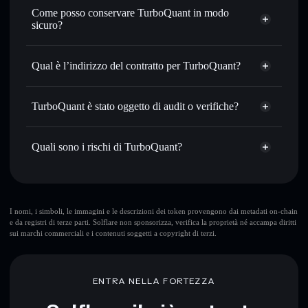
Impostare ordini limite
— automatizza i tuoi trade al
Come posso conservare TurboQuant in modo
prezzo desiderato di TURBOQUANT
sicuro?
Usare il DCA
— applica la strategia dollar-cost average su
TURBOQUANT nel tempo
TurboQuant
wallet non-custodial
Solflare
Inviare in modo riservato
— trasferisci TURBOQUANT
Qual è l’indirizzo del contratto per TurboQuant?
senza collegare pubblicamente i wallet usando
l’Aggregatore di privacy incorporato di Solflare
TurboQuant
Solflare
5mV9Y8mB66WbeW8Aa1tY6d7TBYMAp5NwnpysAm5giUo5
Monitorare in tempo reale
— conosci prezzo, volume,
TurboQuant
TurboQuant è stato oggetto di audit o verifiche?
Aggregatore di privacy
capitalizzazione di mercato e liquidità di TURBOQUANT
TurboQuant
non è verificato
Conservare in modo sicuro
— tieni i tuoi
TURBOQUANT
wallet Solflare
Quali sono i rischi di TurboQuant?
TURBOQUANT in un wallet non-custodial all’interno del
quale hai il pieno ed esclusivo controllo delle tue chiavi
private
Rischi principali di TurboQuant:
TurboQuant
I nomi, i simboli, le immagini e le descrizioni dei token provengono dai metadati on-chain
e da registri di terze parti. Solflare non sponsorizza, verifica la proprietà né accampa diritti
liquidità limitata
sui marchi commerciali e i contenuti soggetti a copyright di terzi.
TurboQuant
mutevoli
ENTRA NELLA FORTEZZA
Disclaimer: Queste informazioni hanno esclusivamente scopi
formativi e non costituiscono una consulenza finanziaria.