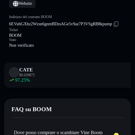
Website
Indirizzo del contratto BOOM
6EVuhGXhz2Wzsn6gnmBDzsAGe5v9az7P3VSgRB8kpump
Ticker
BOOM
Stato
Non verificato
CATE
$
0.029875
97.25
%
FAQ su BOOM
Dove posso comprare o scambiare Vine Boom