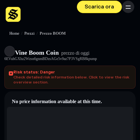
Scarica ora
Menu
Home
/
Prezzi
/
Prezzo BOOM
Vine Boom Coin
prezzo di oggi
6EVuhGXhz2Wzsn6gnmBDzsAGe5v9az7P3VSgRB8kpump
Risk status: Danger
Check detailed risk information below. Click to view the risk
overview section.
No price information available at this time.