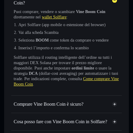
Coin?
Puoi comprare, vendere o scambiare
Vine Boom Coin
direttamente nel
wallet Solflare
:
Apri Solflare (app mobile o estensione del browser)
Vai alla scheda Scambia
Seleziona
BOOM
come token da comprare o vendere
Inserisci l’importo e conferma lo scambio
Solflare utilizza il routing intelligente dell’ordine su tutti i
maggiori DEX Solana per trovare il prezzo migliore
disponibile. Puoi anche impostare
ordini limite
o usare la
strategia
DCA
(dollar-cost averaging) per automatizzare i tuoi
trade. Per indicazioni complete, consulta
Come comprare Vine
Boom Coin
.
Comprare Vine Boom Coin è sicuro?
Vine Boom Coin
non è verificato
Cosa posso fare con Vine Boom Coin in Solflare?
Vine Boom Coin
wallet Solflare