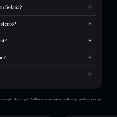
 su Solana?
 USDC o in migliaia di altri token Solana al prezzo
ezzo desiderato di WATERFALL
 sicuro?
e su WATERFALL nel tempo
wallet non-custodial
Solflare
 collegare pubblicamente i wallet usando
Waterfall Hunt
unt?
Aggregatore di
italizzazione di mercato e liquidità di WATERFALL
n wallet non-custodial all’interno del quale hai il
qcv
he?
WATERFALL
wallet
10 maggiori
da registri di terze parti. Solflare non sponsorizza, verifica la proprietà né accampa
singolo wallet
Waterfall Hunt
liquidità limitata
concentrazione di oltre l’80%
Waterfall Hunt