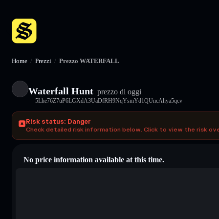
Home
/
Prezzi
/
Prezzo WATERFALL
Waterfall Hunt
prezzo di oggi
5Lhe76Z7uP6LGXdA3UaDfRH9NqYsmYd1QUncAhya5qcv
Risk status: Danger
Check detailed risk information below. Click to view the risk ov
No price information available at this time.