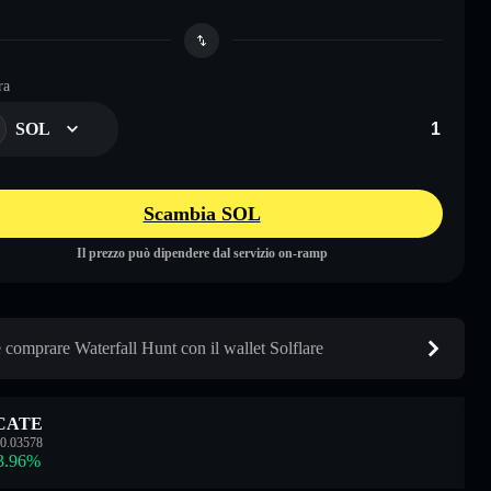
ra
SOL
Scambia SOL
Il prezzo può dipendere dal servizio on-ramp
comprare Waterfall Hunt con il wallet Solflare
CATE
0.03578
3.96
%