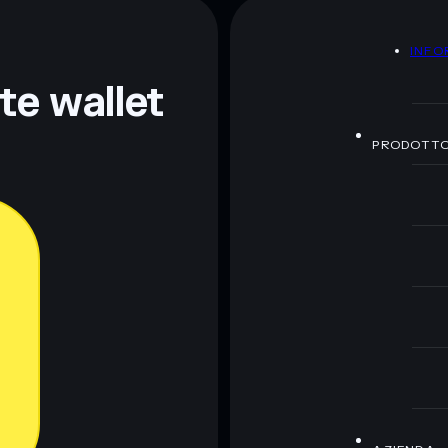
A
INFO
ormativi e non costituiscono una consulenza finanziaria.
z.
nte wallet
PRODOTT