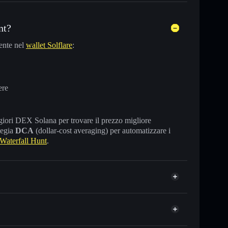
nt?
ente nel
wallet Solflare
:
ere
maggiori DEX Solana per trovare il prezzo migliore
tegia
DCA
(dollar-cost averaging) per automatizzare i
Waterfall Hunt
.