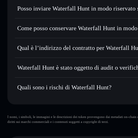
Posso inviare Waterfall Hunt in modo riservato
Scambiare istantaneamente
— scambia WATERFALL in SOL,
migliore con il routing intelligente dell’ordine
Aggregatore di privacy
Impostare ordini limite
— automatizza i tuoi trade al pr
Come posso conservare Waterfall Hunt in modo
Usare il DCA
— applica la strategia dollar-cost averag
Waterfall Hunt
Inviare in modo riservato
— trasferisci WATERFALL senza
Solflare
l’Aggregatore di privacy incorporato di Solflare
Qual è l’indirizzo del contratto per Waterfall H
Monitorare in tempo reale
— conosci prezzo, volume, cap
privacy
Waterfall Hunt
Conservare in modo sicuro
— tieni i tuoi WATERFALL in u
5Lhe76Z7uP6LGXdA3UaDfRH9NqYsmYd1QUncAhya5
Waterfall Hunt è stato oggetto di audit o verific
pieno ed esclusivo controllo delle tue chiavi private
Solflare
Waterfall Hunt
non è verificato
Quali sono i rischi di Waterfall Hunt?
Rischi principali di Waterfall Hunt:
I nomi, i simboli, le immagini e le descrizioni dei token provengono dai metadati on-chain e 
wallet
Waterfall Hunt
diritti sui marchi commerciali e i contenuti soggetti a copyright di terzi.
Waterfall Hunt