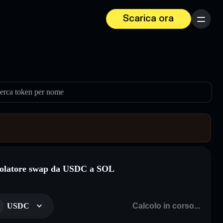
Scarica ora
Menu
erca token per nome
olatore swap da USDC a SOL
USDC