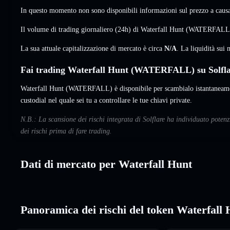
In questo momento non sono disponibili informazioni sul prezzo a causa 
Il volume di trading giornaliero (24h) di Waterfall Hunt (WATERFAL
La sua attuale capitalizzazione di mercato è circa
N/A
. La liquidità su
Fai trading Waterfall Hunt (WATERFALL) su Solfl
Waterfall Hunt (WATERFALL) è disponibile per scambialo istantaneamen
custodial nel quale sei tu a controllare le tue chiavi private.
N.B.: La scansione dei rischi integrata di Solflare ha individuato poten
dei rischi prima di fare trading.
Dati di mercato per Waterfall Hunt
Panoramica dei rischi del token Waterfall