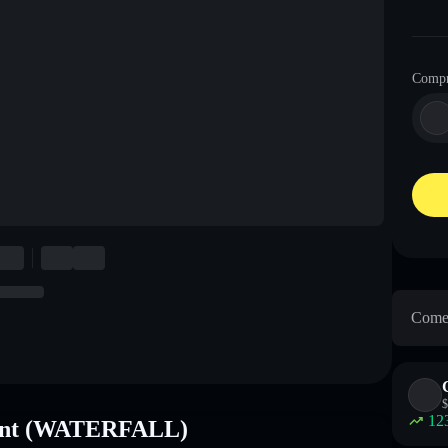
Comp
Come 
$
12
 Hunt (WATERFALL)