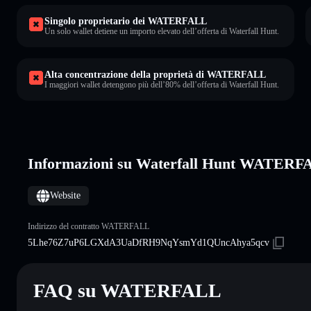
Singolo proprietario dei WATERFALL
Un solo wallet detiene un importo elevato dell’offerta di Waterfall Hunt.
Alta concentrazione della proprietà di WATERFALL
I maggiori wallet detengono più dell’80% dell’offerta di Waterfall Hunt.
Informazioni su Waterfall Hunt WATER
Website
Indirizzo del contratto WATERFALL
5Lhe76Z7uP6LGXdA3UaDfRH9NqYsmYd1QUncAhya5qcv
FAQ su WATERFALL