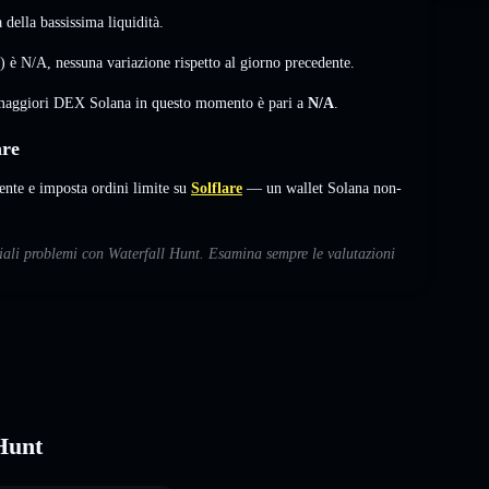
della bassissima liquidità.
L) è
N/A
,
nessuna variazione
rispetto al giorno precedente.
i maggiori DEX Solana in questo momento è pari a
N/A
.
are
te e imposta ordini limite su
Solflare
— un wallet Solana non-
ziali problemi con Waterfall Hunt. Esamina sempre le valutazioni
 Hunt