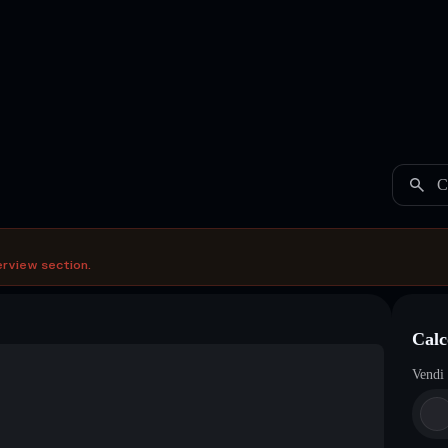
C
erview section.
Calc
Vendi