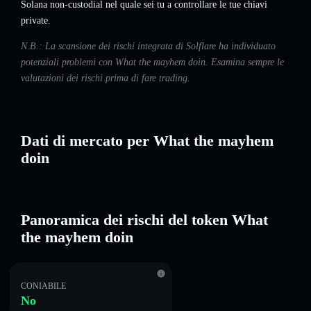
Solana non-custodial nel quale sei tu a controllare le tue chiavi
private.
N.B.: La scansione dei rischi integrata di Solflare ha individuato
potenziali problemi con What the mayhem doin. Esamina sempre le
valutazioni dei rischi prima di fare trading.
Dati di mercato per What the mayhem
doin
Panoramica dei rischi del token What
the mayhem doin
CONIABILE
No