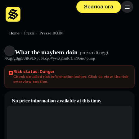
Scarica ora
Menu
Home
/
Prezzi
/
Prezzo DOIN
What the mayhem doin
prezzo di oggi
7Kqj7gBgjCUtK9LNpSSkZpbVyvrXjCmRrUw9Gnx4pump
Risk status: Danger
Check detailed risk information below. Click to view the risk
overview section.
No price information available at this time.