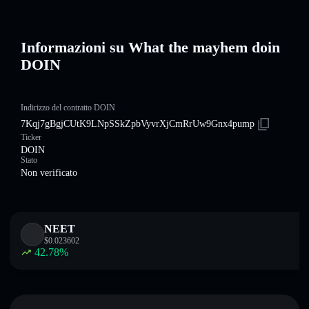
Informazioni su What the mayhem doin
DOIN
Indirizzo del contratto DOIN
7Kqj7gBgjCUtK9LNpSSkZpbVyvrXjCmRrUw9Gnx4pump
Ticker
DOIN
Stato
Non verificato
NEET
$
0.023602
42.78
%