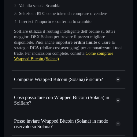
Vai alla scheda Scambia
Seleziona
BTC
come token da comprare o vendere
Inserisci l’importo e conferma lo scambio
Solflare utilizza il routing intelligente dell’ordine su tutti i
maggiori DEX Solana per trovare il prezzo migliore
disponibile. Puoi anche impostare
ordini limite
o usare la
strategia
DCA
(dollar-cost averaging) per automatizzare i tuoi
trade. Per indicazioni complete, consulta
Come comprare
Wrapped Bitcoin (Solana)
.
Comprare Wrapped Bitcoin (Solana) è sicuro?
Wrapped Bitcoin (Solana)
non è verificato
Cosa posso fare con Wrapped Bitcoin (Solana) in
Solflare?
Wrapped Bitcoin (Solana)
wallet Solflare
Scambiare istantaneamente
— scambia BTC in SOL,
Posso inviare Wrapped Bitcoin (Solana) in modo
USDC o in migliaia di altri token Solana al prezzo migliore
riservato su Solana?
con il routing intelligente dell’ordine
Aggregatore di privacy