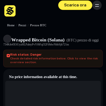
Scarica ora
Menu
Home
/
Prezzi
/
Prezzo BTC
Wrapped Bitcoin (Solana)
(BTC)
prezzo di oggi
734Ktb4XSUyzHLPahtyPvYf6Fqf32Fi9dwNhbSjb721m
Risk status: Danger
Check detailed risk information below. Click to view the risk
overview section.
No price information available at this time.