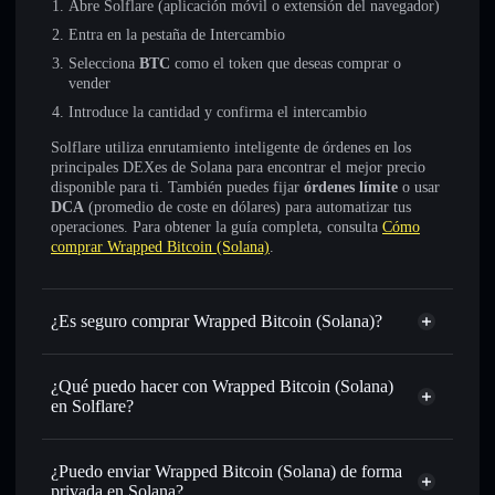
Abre Solflare (aplicación móvil o extensión del navegador)
Entra en la pestaña de Intercambio
Selecciona
BTC
como el token que deseas comprar o
vender
Introduce la cantidad y confirma el intercambio
Solflare utiliza enrutamiento inteligente de órdenes en los
principales DEXes de Solana para encontrar el mejor precio
disponible para ti. También puedes fijar
órdenes límite
o usar
DCA
(promedio de coste en dólares) para automatizar tus
operaciones. Para obtener la guía completa, consulta
Cómo
comprar Wrapped Bitcoin (Solana)
.
¿Es seguro comprar Wrapped Bitcoin (Solana)?
Wrapped Bitcoin (Solana)
no está verificado
¿Qué puedo hacer con Wrapped Bitcoin (Solana)
en Solflare?
Wrapped Bitcoin (Solana)
cartera de Solflare
¿Puedo enviar Wrapped Bitcoin (Solana) de forma
Intercambiar al instante
: operar con BTC para SOL,
privada en Solana?