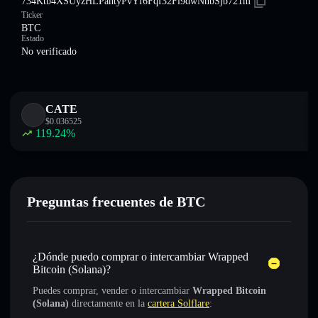
734Ktb4XSUyzHLPahtyPvYf6Fqf32Fi9dwNhbSjb721m
Ticker
BTC
Estado
No verificado
CATE
$
0.036525
119.24
%
Preguntas frecuentes de BTC
¿Dónde puedo comprar o intercambiar Wrapped
Bitcoin (Solana)?
Puedes comprar, vender o intercambiar
Wrapped Bitcoin
(Solana)
directamente en la
cartera Solflare
: