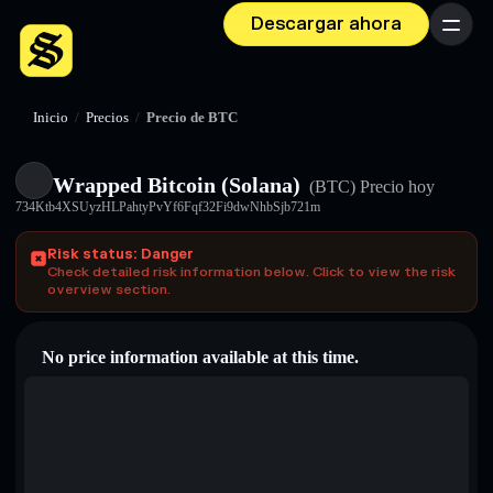
Descargar ahora
Menú
Inicio
/
Precios
/
Precio de BTC
Wrapped Bitcoin (Solana)
(BTC)
Precio hoy
734Ktb4XSUyzHLPahtyPvYf6Fqf32Fi9dwNhbSjb721m
Risk status: Danger
Check detailed risk information below. Click to view the risk
overview section.
No price information available at this time.