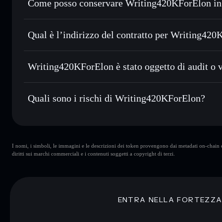
Come posso conservare Writing420KForElon in
Usare il DCA
— applica la strategia dollar-cost average
Writing420KForElon
Inviare in modo riservato
— trasferisci WELON senza coll
Solflare
privacy incorporato di Solflare
Qual è l’indirizzo del contratto per Writing42
Monitorare in tempo reale
— conosci prezzo, volume, cap
Aggregatore di privacy
Writing420KFo
Conservare in modo sicuro
— tieni i tuoi WELON in un wal
HfcXmwzWg7D37wg2ktxZpZZgvxDwEq9MgtqN2kWd
Writing420KForElon è stato oggetto di audit o v
esclusivo controllo delle tue chiavi private
Writing420KForElon
non è verificato
Quali sono i rischi di Writing420KForElon?
Rischi principali di Writing420KForElon:
I nomi, i simboli, le immagini e le descrizioni dei token provengono dai metadati on-chain e 
Writing420KForElon
liquidità limitata
diritti sui marchi commerciali e i contenuti soggetti a copyright di terzi.
Writing420KForElon
mutevoli
Disclaimer: Queste informazioni hanno esclusivamente scopi f
Informati sempre autonomamente. Dati forniti da rugcheck.xy
ENTRA NELLA FORTEZZ