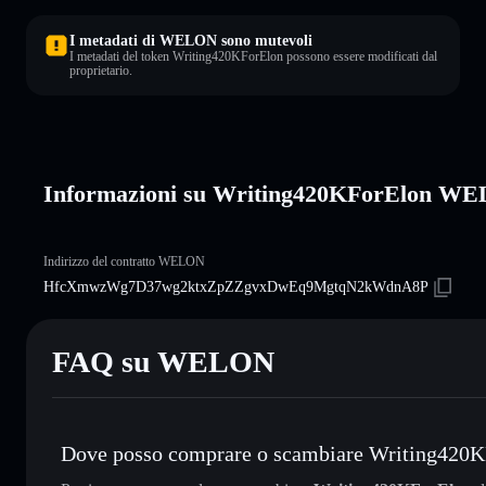
I metadati di WELON sono mutevoli
I metadati del token Writing420KForElon possono essere modificati dal
proprietario.
Informazioni su Writing420KForElon W
Indirizzo del contratto WELON
HfcXmwzWg7D37wg2ktxZpZZgvxDwEq9MgtqN2kWdnA8P
FAQ su WELON
Dove posso comprare o scambiare Writing420