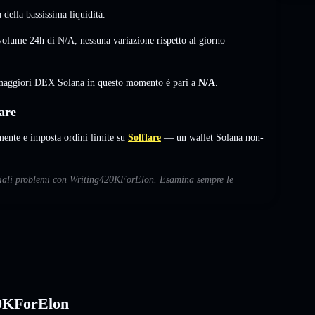
della bassissima liquidità.
volume 24h di
N/A
,
nessuna variazione
rispetto al giorno
i maggiori DEX Solana in questo momento è pari a
N/A
.
are
nte e imposta ordini limite su
Solflare
— un wallet Solana non-
enziali problemi con Writing420KForElon. Esamina sempre le
20KForElon