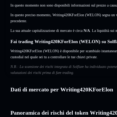
In questo momento non sono disponibili informazioni sul prezzo a causa 
In questo preciso momento, Writing420KForElon (WELON) segna un 
precedente.
La sua attuale capitalizzazione di mercato è circa
N/A
. La liquidità su
Fai trading Writing420KForElon (WELON) su Solfl
Writing420KForElon (WELON) è disponibile per scambialo istantaneame
custodial nel quale sei tu a controllare le tue chiavi private.
N.B.: La scansione dei rischi integrata di Solflare ha individuato pot
valutazioni dei rischi prima di fare trading.
Dati di mercato per Writing420KForElon
Panoramica dei rischi del token Writing4