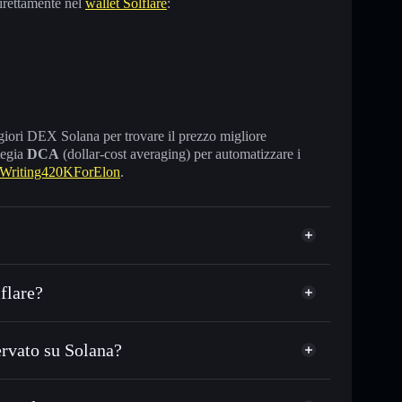
irettamente nel
wallet Solflare
:
maggiori DEX Solana per trovare il prezzo migliore
tegia
DCA
(dollar-cost averaging) per automatizzare i
Writing420KForElon
.
flare?
rvato su Solana?
C o in migliaia di altri token Solana al prezzo
ezzo desiderato di WELON