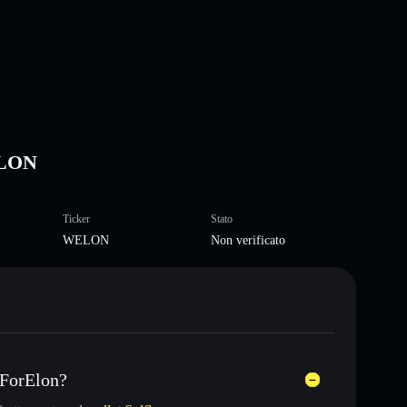
ELON
Ticker
Stato
WELON
Non verificato
KForElon?