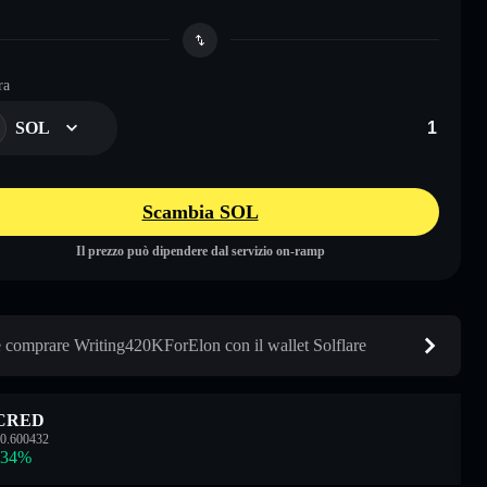
ra
SOL
Scambia SOL
Il prezzo può dipendere dal servizio on-ramp
comprare Writing420KForElon con il wallet Solflare
CRED
0.600432
.34
%