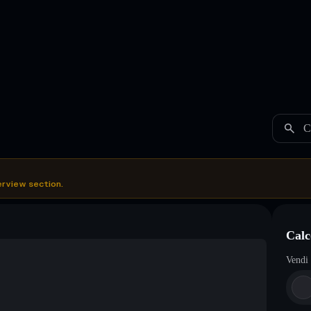
C
erview section.
Calc
Vendi