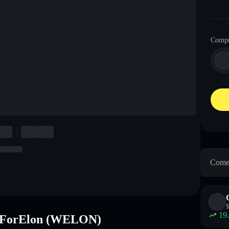
Comp
Come 
$
19
0KForElon (WELON)