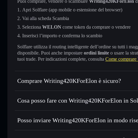
Puoi comprare, vendere o scambiare
Writing420KForElon
d
Apri Solflare (app mobile o estensione del browser)
Vai alla scheda Scambia
Seleziona
WELON
come token da comprare o vendere
Inserisci l’importo e conferma lo scambio
Solflare utilizza il routing intelligente dell’ordine su tutti i 
disponibile. Puoi anche impostare
ordini limite
o usare la stra
tuoi trade. Per indicazioni complete, consulta
Come comprare 
Comprare Writing420KForElon è sicuro?
Writing420KForElon
non è verificato
Cosa posso fare con Writing420KForElon in Sol
Writing420KForElon
wallet Solflare
Posso inviare Writing420KForElon in modo rise
Scambiare istantaneamente
— scambia WELON in SOL, USD
migliore con il routing intelligente dell’ordine
Aggregatore di privacy
Impostare ordini limite
— automatizza i tuoi trade al pr