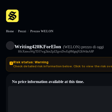
Home
/
Prezzi
/
Prezzo WELON
Writing420KForElon
(WELON)
prezzo di oggi
HfcXmwzWg7D37wg2ktxZpZZgvxDwEq9MgtqN2kWdnA8P
Risk status: Warning
Check detailed risk information below. Click to view the risk ov
No price information available at this time.