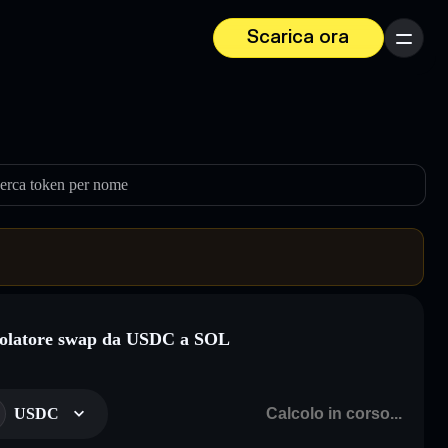
Scarica ora
Menu
erca token per nome
olatore swap da USDC a SOL
USDC