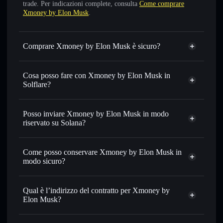
trade. Per indicazioni complete, consulta
Come comprare
Xmoney by Elon Musk
.
Comprare Xmoney by Elon Musk è sicuro?
Xmoney by Elon Musk
non è verificato
Cosa posso fare con Xmoney by Elon Musk in
Solflare?
Xmoney by Elon Musk
wallet Solflare
Scambiare istantaneamente
— scambia XMONEY in
Posso inviare Xmoney by Elon Musk in modo
SOL, USDC o in migliaia di altri token Solana al prezzo
riservato su Solana?
migliore con il routing intelligente dell’ordine
Aggregatore di privacy
Impostare ordini limite
— automatizza i tuoi trade al
Come posso conservare Xmoney by Elon Musk in
prezzo desiderato di XMONEY
modo sicuro?
Usare il DCA
— applica la strategia dollar-cost average su
XMONEY nel tempo
Xmoney by Elon Musk
wallet non-custodial
Solflare
Inviare in modo riservato
— trasferisci XMONEY senza
Qual è l’indirizzo del contratto per Xmoney by
collegare pubblicamente i wallet usando l’Aggregatore di
Elon Musk?
privacy incorporato di Solflare
Solflare
Xmoney by
Monitorare in tempo reale
— conosci prezzo, volume,
Xmoney by Elon Musk