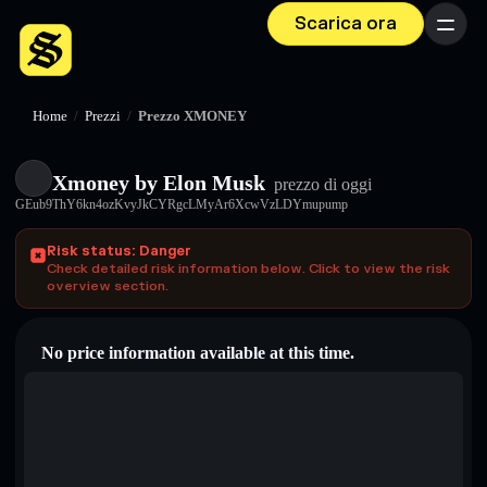
Scarica ora
Menu
Home
/
Prezzi
/
Prezzo XMONEY
Xmoney by Elon Musk
prezzo di oggi
GEub9ThY6kn4ozKvyJkCYRgcLMyAr6XcwVzLDYmupump
Risk status: Danger
Check detailed risk information below. Click to view the risk
overview section.
No price information available at this time.