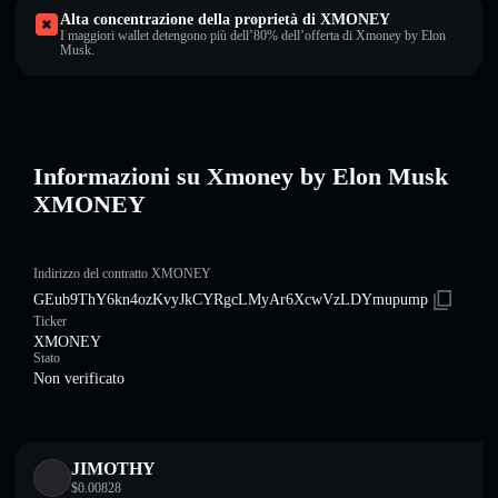
Alta concentrazione della proprietà di XMONEY
I maggiori wallet detengono più dell’80% dell’offerta di Xmoney by Elon
Musk.
Informazioni su Xmoney by Elon Musk
XMONEY
Indirizzo del contratto XMONEY
GEub9ThY6kn4ozKvyJkCYRgcLMyAr6XcwVzLDYmupump
Ticker
XMONEY
Stato
Non verificato
JIMOTHY
$
0.00828