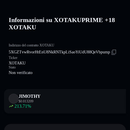
Informazioni su XOTAKUPRIME +18
XOTAKU
Indirizzo del contratto XOTAKU
5XGZTvwRvorHtEnU8NkRNTkpLiSaoYiUdU88QeVbpump
Ticker
XOTAKU
Stato
Non verificato
JIMOTHY
$
0.013209
213.71
%