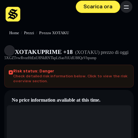
Scarica ora
Menu
Home
/
Prezzi
/
Prezzo XOTAKU
XOTAKUPRIME +18
(XOTAKU)
prezzo di oggi
5XGZTvwRvorHtEnU8NkRNTkpLiSaoYiUdU88QeVbpump
Risk status: Danger
Check detailed risk information below. Click to view the risk
overview section.
No price information available at this time.