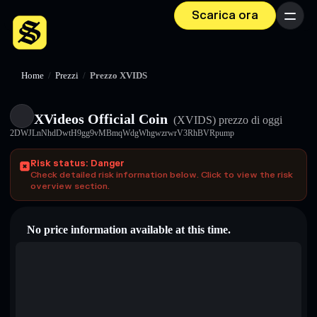
Scarica ora
Menu
Home
/
Prezzi
/
Prezzo XVIDS
XVideos Official Coin
(XVIDS)
prezzo di oggi
2DWJLnNhdDwtH9gg9vMBmqWdgWhgwzrwrV3RhBVRpump
Risk status: Danger
Check detailed risk information below. Click to view the risk
overview section.
No price information available at this time.