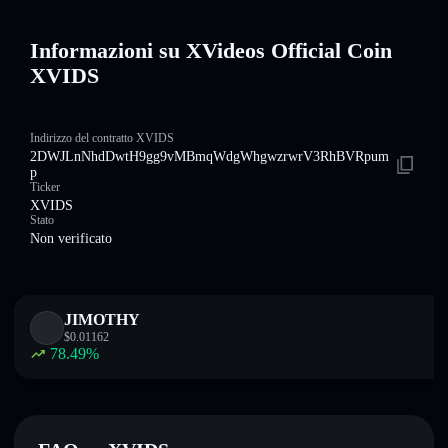
Informazioni su XVideos Official Coin
XVIDS
Indirizzo del contratto XVIDS
2DWJLnNhdDwtH9gg9vMBmqWdgWhgwzrwrV3RhBVRpum
p
Ticker
XVIDS
Stato
Non verificato
JIMOTHY
$
0.01162
78.49
%