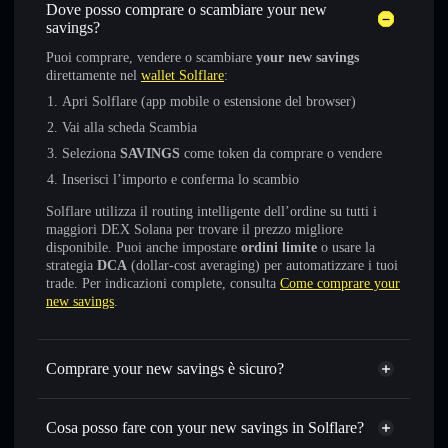
Dove posso comprare o scambiare your new
savings?
Puoi comprare, vendere o scambiare
your new savings
direttamente nel
wallet Solflare
:
Apri Solflare (app mobile o estensione del browser)
Vai alla scheda Scambia
Seleziona
SAVINGS
come token da comprare o vendere
Inserisci l’importo e conferma lo scambio
Solflare utilizza il routing intelligente dell’ordine su tutti i
maggiori DEX Solana per trovare il prezzo migliore
disponibile. Puoi anche impostare
ordini limite
o usare la
strategia
DCA
(dollar-cost averaging) per automatizzare i tuoi
trade. Per indicazioni complete, consulta
Come comprare your
new savings
.
Comprare your new savings è sicuro?
your new savings
non è verificato
Cosa posso fare con your new savings in Solflare?