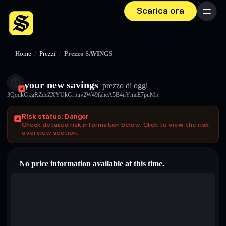
Scarica ora
Menu
Home
/
Prezzi
/
Prezzo SAVINGS
your new savings
prezzo di oggi
3QqdkGkgRZdeZXYUkGrpuv2W49faheA5B4uYmeE7puMp
Risk status: Danger
Check detailed risk information below. Click to view the risk
overview section.
No price information available at this time.