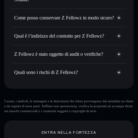
con il routing intelligente dell’ordine
Aggregatore di privacy
Impostare ordini limite
— automatizza i tuoi trade al
Come posso conservare Z Fellowz in modo sicuro?
prezzo desiderato di ZFELL
Usare il DCA
— applica la strategia dollar-cost average su
Z Fellowz
ZFELL nel tempo
wallet non-custodial
Solflare
Qual è l’indirizzo del contratto per Z Fellowz?
Inviare in modo riservato
— trasferisci ZFELL senza
collegare pubblicamente i wallet usando l’Aggregatore di
Z Fellowz
privacy incorporato di Solflare
5Q16Pw37j3DFc7tGz9VWCWFxNpgRogkXwcJVSMDtyBLV
Solflare
Z Fellowz è stato oggetto di audit o verifiche?
Aggregatore di privacy
Monitorare in tempo reale
— conosci prezzo, volume,
Z Fellowz
Z Fellowz
non è verificato
capitalizzazione di mercato e liquidità di ZFELL
ZFELL
wallet Solflare
Quali sono i rischi di Z Fellowz?
Conservare in modo sicuro
— tieni i tuoi ZFELL in un
wallet non-custodial all’interno del quale hai il pieno ed
esclusivo controllo delle tue chiavi private
Rischi principali di Z Fellowz:
Z Fellowz
I nomi, i simboli, le immagini e le descrizioni dei token provengono dai metadati on-chain
e da registri di terze parti. Solflare non sponsorizza, verifica la proprietà né accampa diritti
mutevoli
sui marchi commerciali e i contenuti soggetti a copyright di terzi.
Disclaimer: Queste informazioni hanno esclusivamente scopi
ENTRA NELLA FORTEZZA
formativi e non costituiscono una consulenza finanziaria.