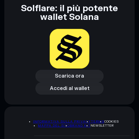
Informati sempre autonomamente. Dati forniti da
Solflare: il più potente
rugcheck.xyz.
wallet Solana
Scarica ora
Accedi al wallet
Scarica ora
Accedi al wallet
INFORMATIVA SULLA PRIVACY
TERMS
COOKIES
MAPPA DEL SITO
BRAND KIT
NEWSLETTER