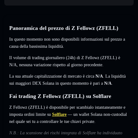
Panoramica del prezzo di Z Fellowz (ZFELL)
In questo momento non sono disponibili informazioni sul prezzo a
causa della bassissima liquidità.
Il volume di trading giornaliero (24h) di Z Fellowz (ZFELL) è
N/A
,
nessuna variazione
rispetto al giorno precedente.
La sua attuale capitalizzazione di mercato è circa
N/A
. La liquidità
sui maggiori DEX Solana in questo momento è pari a
N/A
.
Fai trading Z Fellowz (ZFELL) su Solflare
Z Fellowz (ZFELL) è disponibile per scambialo istantaneamente e
imposta ordini limite su
Solflare
— un wallet Solana non-custodial
nel quale sei tu a controllare le tue chiavi private.
N.B.: La scansione dei rischi integrata di Solflare ha individuato