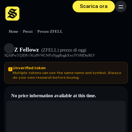
Scarica ora
Menu
Home
/
Prezzi
/
Prezzo ZFELL
Z Fellowz
(ZFELL)
prezzo di oggi
5Q16Pw37j3DFc7tGz9VWCWFxNpgRogkXwcJVSMDtyBLV
Unverified token
Multiple tokens can use the same name and symbol. Always
do your own research before buying.
No price information available at this time.