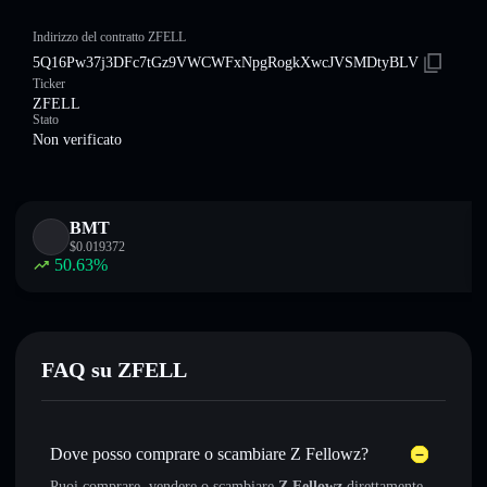
Indirizzo del contratto ZFELL
5Q16Pw37j3DFc7tGz9VWCWFxNpgRogkXwcJVSMDtyBLV
Ticker
ZFELL
Stato
Non verificato
BMT
$
0.019372
50.63
%
FAQ su ZFELL
Dove posso comprare o scambiare Z Fellowz?
Puoi comprare, vendere o scambiare
Z Fellowz
direttamente