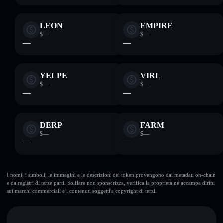
LEON
EMPIRE
$—
$—
—
—
YELPE
VIRL
$—
$—
—
—
DERP
FARM
$—
$—
—
—
I nomi, i simboli, le immagini e le descrizioni dei token provengono dai metadati on-chain
e da registri di terze parti. Solflare non sponsorizza, verifica la proprietà né accampa diritti
sui marchi commerciali e i contenuti soggetti a copyright di terzi.