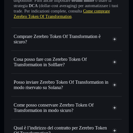
disponibile. Puoi anche impostare
ordini limite
o usare la
strategia
DCA
(dollar-cost averaging) per automatizzare i tuoi
trade. Per indicazioni complete, consulta
Come comprare
Zerebro Token Of Transformation
.
Comprare Zerebro Token Of Transformation è
sicuro?
Zerebro Token Of Transformation
token verificato
Cosa posso fare con Zerebro Token Of
Transformation in Solflare?
Zerebro Token Of Transformation
wallet Solflare
Posso inviare Zerebro Token Of Transformation in
Scambiare istantaneamente
— scambia GAYCOIN in
modo riservato su Solana?
SOL, USDC o in migliaia di altri token Solana al prezzo
wallet Solflare
Aggregatore di privacy
migliore con il routing intelligente dell’ordine
Zerebro
Come posso conservare Zerebro Token Of
Impostare ordini limite
— automatizza i tuoi trade al
Token Of Transformation
Transformation in modo sicuro?
prezzo desiderato di GAYCOIN
Usare il DCA
— applica la strategia dollar-cost average su
Zerebro Token Of
GAYCOIN nel tempo
Transformation
wallet non-custodial
Qual è l’indirizzo del contratto per Zerebro Token
Solflare
Inviare in modo riservato
— trasferisci GAYCOIN senza