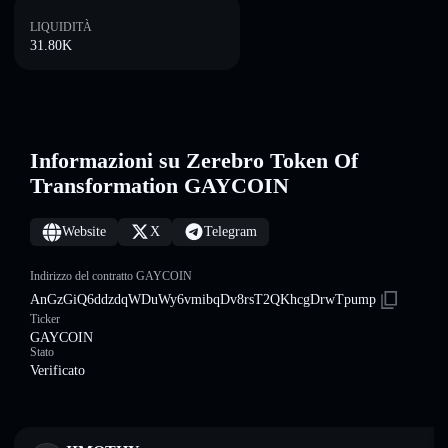
LIQUIDITÀ
31.80K
Informazioni su Zerebro Token Of
Transformation GAYCOIN
Website
X
Telegram
Indirizzo del contratto GAYCOIN
AnGzGiQ6ddzdqWDuWy6vmibqDv8rsT2QKhcgDrwTpump
Ticker
GAYCOIN
Stato
Verificato