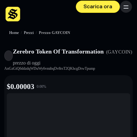
Scarica ora
Menu
Home
/
Prezzi
/
Prezzo GAYCOIN
Zerebro Token Of Transformation
(GAYCOIN)
prezzo di oggi
AnGzGiQ6ddzdqWDuWy6vmibqDv8rsT2QKhcgDrwTpump
$
0.00003
0.00
%