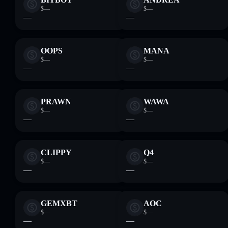
$—
$—
—
—
OOPS
MANA
$—
$—
—
—
PRAWN
WAWA
$—
$—
—
—
CLIPPY
Q4
$—
$—
—
—
GEMXBT
AOC
$—
$—
—
—