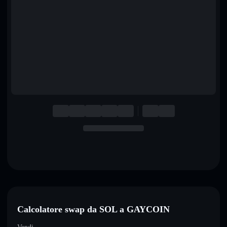
English
Deutsch
Italiano
Português
Español
Calcolatore swap da SOL a GAYCOIN