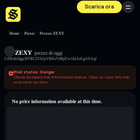
Scarica ora
Menu
Home
/
Prezzi
/
Prezzo ZEXY
ZEXY
prezzo di oggi
C45EubJdjgr3FFRCZVb1yVBXxYdBjJCw1hLJoUgAXAqf
Risk status: Danger
Check detailed risk information below. Click to view the risk
overview section.
No price information available at this time.