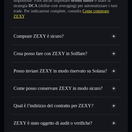
disponibile. Puoi anche impostare
ordini limite
o usare la
strategia
DCA
(dollar-cost averaging) per automatizzare i tuoi
trade. Per indicazioni complete, consulta
Come comprare
ZEXY
.
Comprare ZEXY è sicuro?
ZEXY
non è verificato
Cosa posso fare con ZEXY in Solflare?
ZEXY
wallet Solflare
Scambiare istantaneamente
— scambia ZEXY in SOL,
Posso inviare ZEXY in modo riservato su Solana?
USDC o in migliaia di altri token Solana al prezzo migliore
Aggregatore di privacy
con il routing intelligente dell’ordine
Come posso conservare ZEXY in modo sicuro?
Impostare ordini limite
— automatizza i tuoi trade al
prezzo desiderato di ZEXY
ZEXY
Usare il DCA
— applica la strategia dollar-cost average su
wallet non-custodial
Solflare
Qual è l’indirizzo del contratto per ZEXY?
ZEXY nel tempo
Inviare in modo riservato
— trasferisci ZEXY senza
ZEXY
collegare pubblicamente i wallet usando l’Aggregatore di
C45EubJdjgr3FFRCZVb1yVBXxYdBjJCw1hLJoUgAXAqf
Solflare
ZEXY è stato oggetto di audit o verifiche?
Aggregatore di privacy
privacy incorporato di Solflare
ZEXY
ZEXY
non è verificato