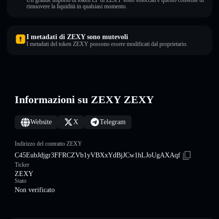
Un grande importo di token LP di ZEXY sono sbloccati e questo consente di
rimuovere la liquidità in qualsiasi momento.
I metadati di ZEXY sono mutevoli
I metadati del token ZEXY possono essere modificati dal proprietario.
Informazioni su ZEXY ZEXY
Website
X
Telegram
Indirizzo del contratto ZEXY
C45EubJdjgr3FFRCZVb1yVBXxYdBjJCw1hLJoUgAXAqf
Ticker
ZEXY
Stato
Non verificato