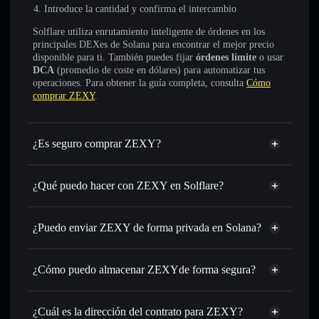
Introduce la cantidad y confirma el intercambio
Solflare utiliza enrutamiento inteligente de órdenes en los
principales DEXes de Solana para encontrar el mejor precio
disponible para ti. También puedes fijar
órdenes límite
o usar
DCA
(promedio de coste en dólares) para automatizar tus
operaciones. Para obtener la guía completa, consulta
Cómo
comprar ZEXY
.
¿Es seguro comprar ZEXY?
ZEXY
no está verificado
¿Qué puedo hacer con ZEXY en Solflare?
ZEXY
cartera de Solflare
Intercambiar al instante
: operar con ZEXY para SOL,
¿Puedo enviar ZEXY de forma privada en Solana?
USDC o miles de otros tokens de Solana con enrutamiento
agregador de privacidad
de órdenes inteligente para el mejor precio disponible
¿Cómo puedo almacenar ZEXYde forma segura?
Establecer órdenes límite
: automatizar las operaciones en
tu precio objetivo para ZEXY
ZEXY
cartera
Utilizar DCA
: promedio de coste en dólares en ZEXY a lo
sin custodia
Solflare
¿Cuál es la dirección del contrato para ZEXY?
largo del tiempo