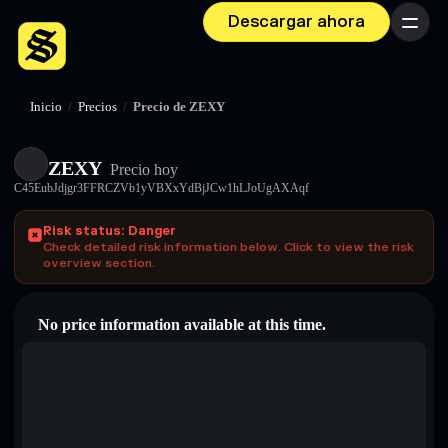
Descargar ahora
Menú
Inicio
/
Precios
/
Precio de ZEXY
ZEXY
Precio hoy
C45EubJdjgr3FFRCZVb1yVBXxYdBjJCw1hLJoUgAXAqf
Risk status: Danger
Check detailed risk information below. Click to view the risk
overview section.
No price information available at this time.