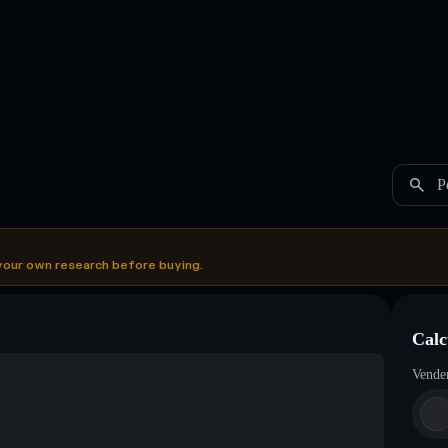
P
your own research before buying.
Calc
Vende