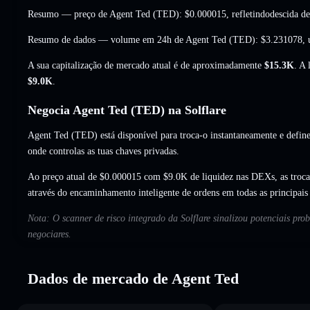
Resumo — preço de Agent Ted (TED):
$0.000015
, refletindodescida 
Resumo de dados — volume em 24h de Agent Ted (TED):
$3.231078
,
A sua capitalização de mercado atual é de aproximadamente
$15.3K
. A
$9.0K
.
Negocia Agent Ted (TED) na Solflare
Agent Ted (TED) está disponível para troca-o instantaneamente e define
onde controlas as tuas chaves privadas.
Ao preço atual de $0.000015 com $9.0K de liquidez nas DEXs, as troc
através do encaminhamento inteligente de ordens em todas as principai
Nota: O scanner de risco integrado da Solflare sinalizou potenciais pr
negociares.
Dados de mercado de Agent Ted