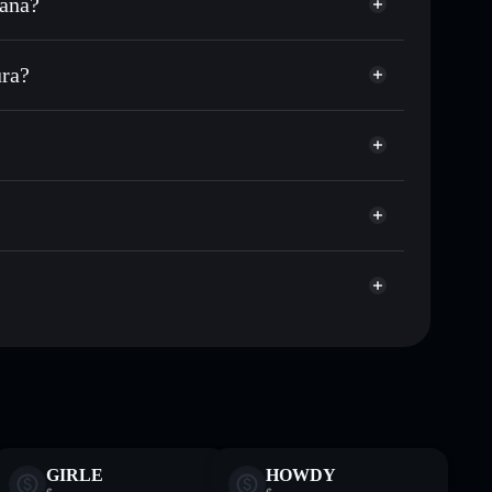
lana?
u milhares de outros tokens Solana com
r preço disponível
eço-alvo para TED
ra?
tempo em TED
ra não-custodial
Solflare
ublicamente as carteiras usando o Agregador de
Agregador de Privacidade
me, capitalização de mercado e liquidez de TED
stodial onde controlas as tuas chaves privadas
kin
TED
 não constitui aconselhamento financeiro. Faz sempre a
GIRLE
HOWDY