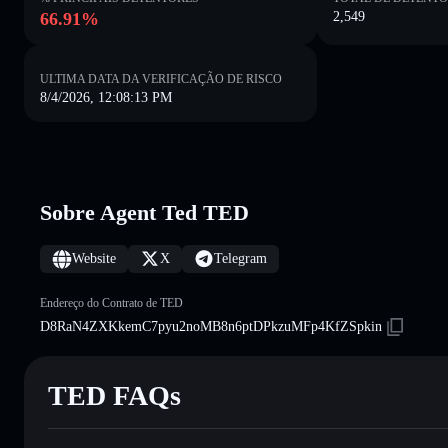
66.91%
2,549
ULTIMA DATA DA VERIFICAÇÃO DE RISCO
8/4/2026, 12:08:13 PM
Sobre Agent Ted TED
Website
X
Telegram
Endereço do Contrato de TED
D8RaN4ZXKkemC7pyu2noMB8n6ptDPkzuMFp4KfZSpkin
TED FAQs