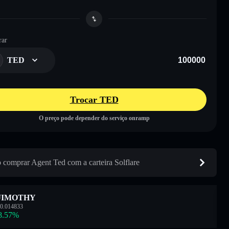
ar
TED
Trocar TED
O preço pode depender do serviço onramp
comprar Agent Ted com a carteira Solflare
JIMOTHY
0.014833
8.57
%