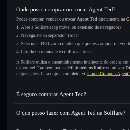
Onde posso comprar ou trocar Agent Ted?
Podes comprar, vender ou trocar
Agent Ted
diretamente na
Ca
Abre a Solflare (app móvel ou extensão de navegador)
Navega até ao separador Trocar
Seleciona
TED
como o token que queres comprar ou vend
Introduz o montante e confirma a troca
A Solflare utiliza o encaminhamento inteligente de ordens em
disponível. Também podes definir
ordens limite
ou utilizar
D
negociações. Para o guia completo, vê
Como Comprar Agent 
É seguro comprar Agent Ted?
Agent Ted
não está verificado
O que posso fazer com Agent Ted na Solflare?
Agent Ted
Carteira Solflare