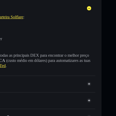
rteira Solflare
:
er
 todas as principais DEX para encontrar o melhor preço
CA
(custo médio em dólares) para automatizares as tuas
Ted
.