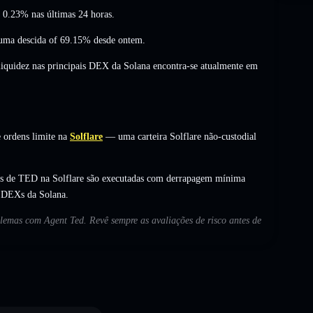
de 0.23%
nas últimas 24 horas.
uma descida of 69.15%
desde ontem.
 liquidez nas principais DEX da Solana encontra-se atualmente em
 ordens limite na
Solflare
— uma carteira Solflare não-custodial
as de TED na Solflare são executadas com derrapagem mínima
s DEXs da Solana.
oblemas com Agent Ted. Revê sempre as avaliações de risco antes de