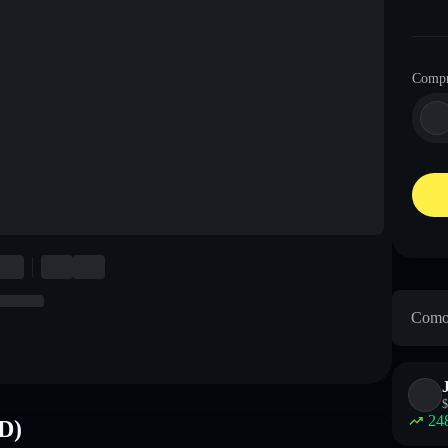
Compr
Como 
$
24
D)