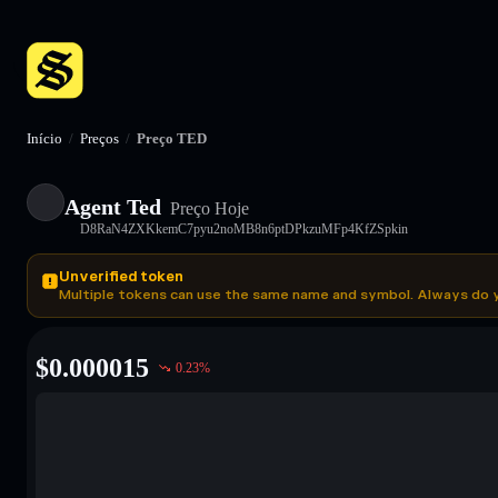
Início
/
Preços
/
Preço TED
Agent Ted
Preço Hoje
D8RaN4ZXKkemC7pyu2noMB8n6ptDPkzuMFp4KfZSpkin
Unverified token
Multiple tokens can use the same name and symbol. Always do 
$
0.000015
0.23
%