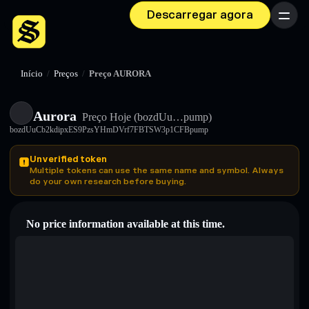
Descarregar agora
Menu
Início
/
Preços
/
Preço AURORA
Aurora
Preço Hoje
(bozdUu…pump)
bozdUuCb2kdipxES9PzsYHmDVrf7FBTSW3p1CFBpump
Unverified token
Multiple tokens can use the same name and symbol. Always
do your own research before buying.
No price information available at this time.