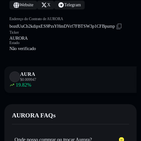
Website
X
Telegram
Endereço do Contrato de AURORA
bozdUuCb2kdipxES9PzsYHmDVrf7FBTSW3p1CFBpump
Ticker
AURORA
Estado
Não verificado
AURA
$
0.009947
19.82
%
AURORA FAQs
Onde posso comprar ou trocar Aurora?