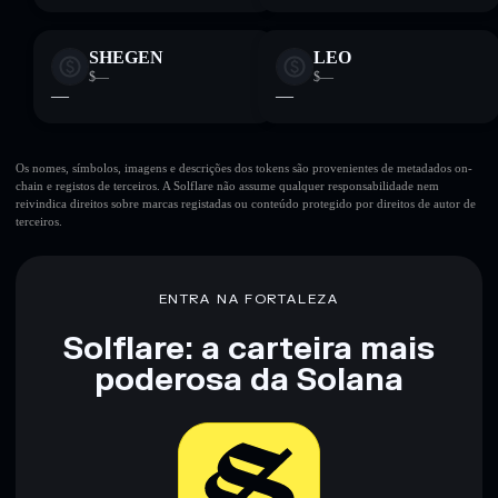
SHEGEN
LEO
$—
$—
—
—
Os nomes, símbolos, imagens e descrições dos tokens são provenientes de metadados on-
chain e registos de terceiros. A Solflare não assume qualquer responsabilidade nem
reivindica direitos sobre marcas registadas ou conteúdo protegido por direitos de autor de
terceiros.
ENTRA NA FORTALEZA
Solflare: a carteira mais
poderosa da Solana