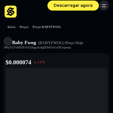
Descarregar agora
Menu
Início
/
Preços
/
Preço BABYFWOG
Baby Fwog
(BABYFWOG)
Preço Hoje
3Bbj7eZTuMd2FrfeZ2degzckxhgB5b63crGoHLtrpump
$
0.000074
3.37
%