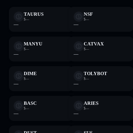
TAURUS
NSF
$—
$—
—
—
MANYU
CATVAX
$—
$—
—
—
DIME
TOLYBOT
$—
$—
—
—
BASC
ARIES
$—
$—
—
—
DUST
SUS