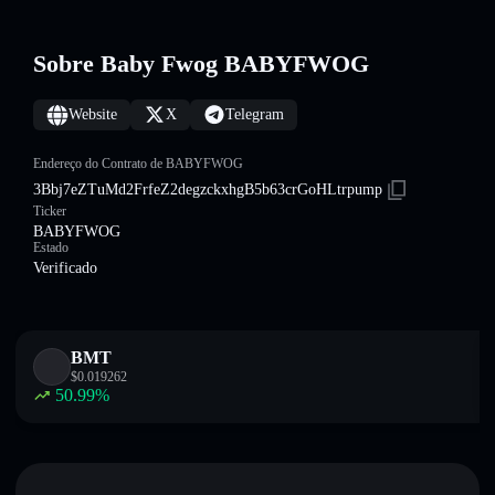
Sobre Baby Fwog BABYFWOG
Website
X
Telegram
Endereço do Contrato de BABYFWOG
3Bbj7eZTuMd2FrfeZ2degzckxhgB5b63crGoHLtrpump
Ticker
BABYFWOG
Estado
Verificado
BMT
$
0.019262
50.99
%