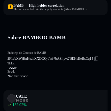
BAMB — High holder correlation
The top users hold similar supply amounts (Afeta BAMBOO).
Sobre BAMBOO BAMB
Endereço do Contrato de BAMB
2F1zbXWjHnHeahXXDGQjdWr7bAZhpvt7BEHeBeBxCq14
Ticker
BAMB
Estado
Não verificado
CATE
$
0.034843
132.02
%