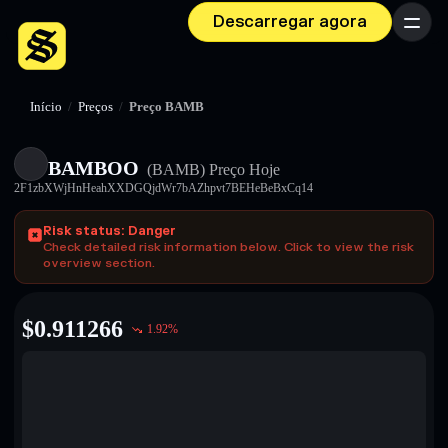
Descarregar agora
Menu
Início
/
Preços
/
Preço BAMB
BAMBOO
(BAMB)
Preço Hoje
2F1zbXWjHnHeahXXDGQjdWr7bAZhpvt7BEHeBeBxCq14
Risk status: Danger
Check detailed risk information below. Click to view the risk
overview section.
$
0.911266
1.92
%