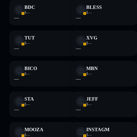
BDC
BLESS
$—
$—
—
—
TUT
XVG
$—
$—
—
—
BICO
MBN
$—
$—
—
—
STA
‮FFEJ
$—
$—
—
—
MOOZA
‮MGATSNI
$—
$—