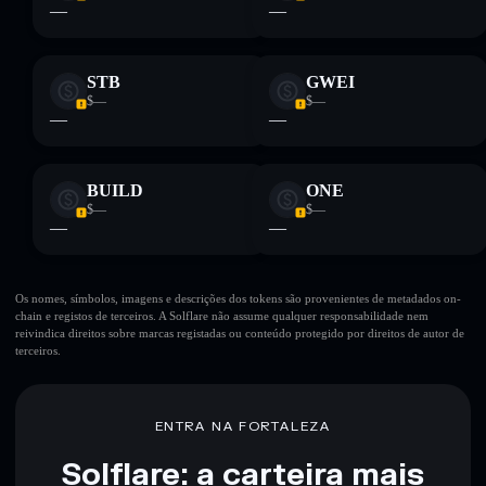
—
—
STB
GWEI
$—
$—
—
—
BUILD
‮ENO
$—
$—
—
—
Os nomes, símbolos, imagens e descrições dos tokens são provenientes de metadados on-
chain e registos de terceiros. A Solflare não assume qualquer responsabilidade nem
reivindica direitos sobre marcas registadas ou conteúdo protegido por direitos de autor de
terceiros.
ENTRA NA FORTALEZA
Solflare: a carteira mais