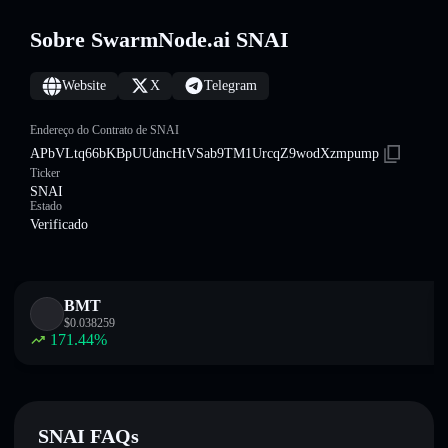
Sobre SwarmNode.ai SNAI
Website
X
Telegram
Endereço do Contrato de SNAI
APbVLtq66bKBpUUdncHtVSab9TM1UrcqZ9wodXzmpump
Ticker
SNAI
Estado
Verificado
BMT
$
0.038259
171.44
%
SNAI FAQs