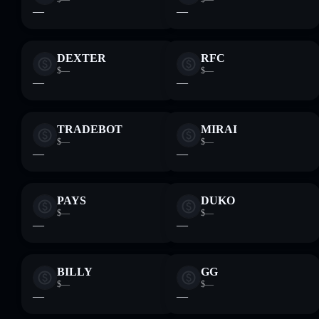
—
—
DEXTER
RFC
$—
$—
—
—
TRADEBOT
MIRAI
$—
$—
—
—
PAYS
DUKO
$—
$—
—
—
BILLY
GG
$—
$—
—
—