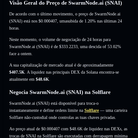
Visão Geral do Preço de SwarmNode.ai (SNAI)
De acordo com o último movimento, o preço de SwarmNode.ai
(SNAI) está nos
$0.000407
, umasubida de 1.20%
nas últimas 24
horas.
Neste momento, o volume de negociação de 24 horas para
SwarmNode.ai (SNAI) é de
$333.2233
,
uma descida of 53.02%
face a ontem.
A sua capitalização de mercado atual é de aproximadamente
$407.5K
. A liquidez nas principais DEX da Solana encontra-se
atualmente em
$48.6K
.
Negocia SwarmNode.ai (SNAI) na Solflare
SwarmNode.ai (SNAI) está disponível para troca-o
instantaneamente e define ordens limite na
Solflare
— uma carteira
Solflare não-custodial onde controlas as tuas chaves privadas.
Ao preço atual de $0.000407 com $48.6K de liquidez nas DEXs, as
trocas de SNAI na Solflare são executadas com derrapagem mínima