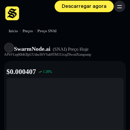
Descarregar agora
Menu
Início
/
Preços
/
Preço SNAI
SwarmNode.ai
(SNAI)
Preço Hoje
APbVLtq66bKBpUUdncHtVSab9TM1UrcqZ9wodXzmpump
$
0.000407
1.20
%