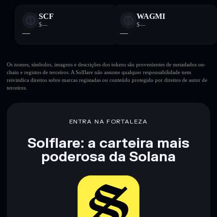
SCF
WAGMI
$—
$—
—
—
Os nomes, símbolos, imagens e descrições dos tokens são provenientes de metadados on-
chain e registos de terceiros. A Solflare não assume qualquer responsabilidade nem
reivindica direitos sobre marcas registadas ou conteúdo protegido por direitos de autor de
terceiros.
ENTRA NA FORTALEZA
Solflare: a carteira mais
poderosa da Solana