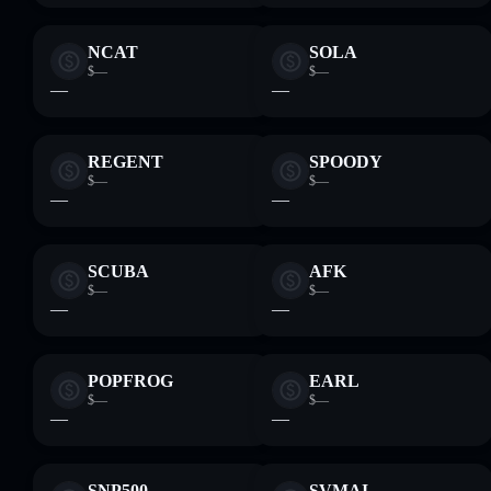
NCAT
SOLA
$—
$—
—
—
REGENT
SPOODY
$—
$—
—
—
SCUBA
AFK
$—
$—
—
—
POPFROG
EARL
$—
$—
—
—
SNP500
SVMAI