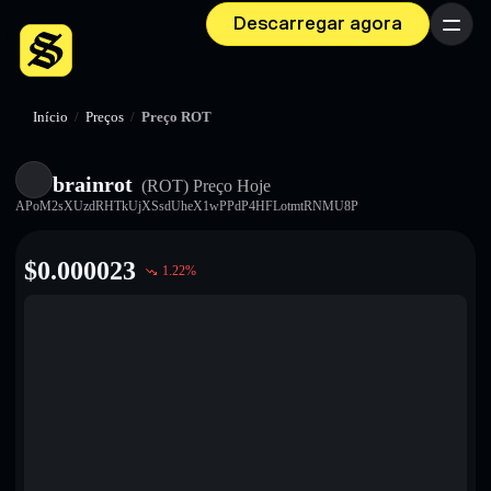
Descarregar agora
Menu
Início
/
Preços
/
Preço ROT
brainrot
(ROT)
Preço Hoje
APoM2sXUzdRHTkUjXSsdUheX1wPPdP4HFLotmtRNMU8P
$
0.000023
1.22
%