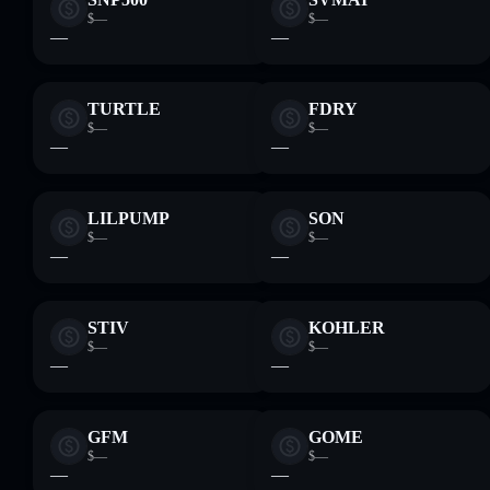
$—
$—
—
—
TURTLE
FDRY
$—
$—
—
—
LILPUMP
SON
$—
$—
—
—
STIV
KOHLER
$—
$—
—
—
GFM
GOME
$—
$—
—
—