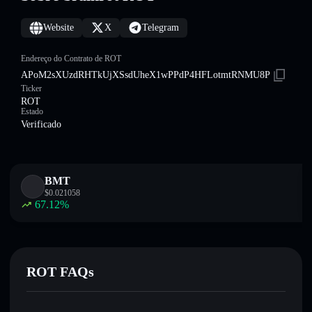
Website
X
Telegram
Endereço do Contrato de ROT
APoM2sXUzdRHTkUjXSsdUheX1wPPdP4HFLotmtRNMU8P
Ticker
ROT
Estado
Verificado
BMT
$
0.021058
67.12
%
ROT FAQs