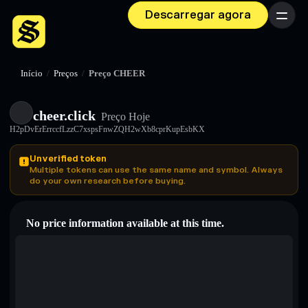
Descarregar agora
Menu
Início
/
Preços
/
Preço CHEER
cheer.click
Preço Hoje
H2pDvErErrccfLzzC7xspsFnwZQH2wXb8cprKupEsbKX
Unverified token
Multiple tokens can use the same name and symbol. Always
do your own research before buying.
No price information available at this time.