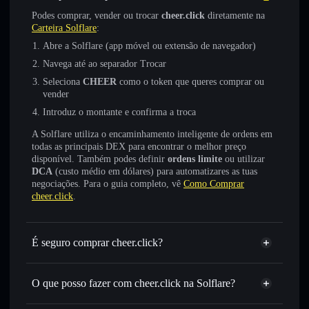
Podes comprar, vender ou trocar
cheer.click
diretamente na
Carteira Solflare
:
Abre a Solflare (app móvel ou extensão de navegador)
Navega até ao separador Trocar
Seleciona
CHEER
como o token que queres comprar ou
vender
Introduz o montante e confirma a troca
A Solflare utiliza o encaminhamento inteligente de ordens em
todas as principais DEX para encontrar o melhor preço
disponível. Também podes definir
ordens limite
ou utilizar
DCA
(custo médio em dólares) para automatizares as tuas
negociações. Para o guia completo, vê
Como Comprar
cheer.click
.
É seguro comprar cheer.click?
cheer.click
não está verificado
O que posso fazer com cheer.click na Solflare?
cheer.click
Carteira Solflare