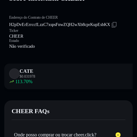
Endereço do Contrato de CHEER
H2pDvErErrccfLzzC7xspsFnwZQH2wXb8cprKupEsbKX
Ticker
CHEER
Estado
Não verificado
CATE
$
0.031978
113.70
%
CHEER FAQs
Onde posso comprar ou trocar cheer.click?