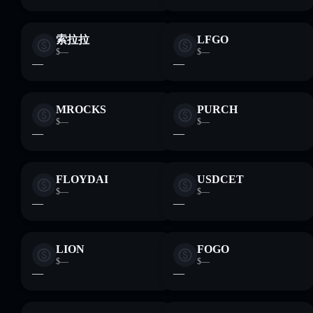
索拉拉
LFGO
$—
$—
—
—
MROCKS
PURCH
$—
$—
—
—
FLOYDAI
USDCET
$—
$—
—
—
LION
FOGO
$—
$—
—
—