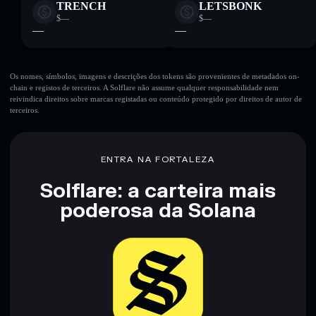
TRENCH
LETSBONK
$—
$—
—
—
Os nomes, símbolos, imagens e descrições dos tokens são provenientes de metadados on-
chain e registos de terceiros. A Solflare não assume qualquer responsabilidade nem
reivindica direitos sobre marcas registadas ou conteúdo protegido por direitos de autor de
terceiros.
ENTRA NA FORTALEZA
Solflare: a carteira mais
poderosa da Solana