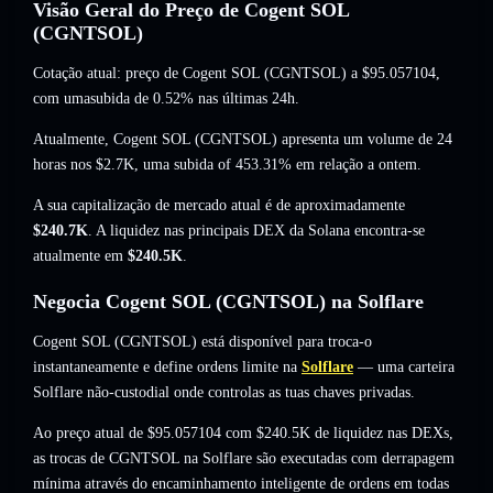
Visão Geral do Preço de Cogent SOL
(CGNTSOL)
Cotação atual: preço de Cogent SOL (CGNTSOL) a
$95.057104
,
com umasubida de 0.52%
nas últimas 24h.
Atualmente, Cogent SOL (CGNTSOL) apresenta um volume de 24
horas nos
$2.7K
,
uma subida of 453.31%
em relação a ontem.
A sua capitalização de mercado atual é de aproximadamente
$240.7K
. A liquidez nas principais DEX da Solana encontra-se
atualmente em
$240.5K
.
Negocia Cogent SOL (CGNTSOL) na Solflare
Cogent SOL (CGNTSOL) está disponível para troca-o
instantaneamente e define ordens limite na
Solflare
— uma carteira
Solflare não-custodial onde controlas as tuas chaves privadas.
Ao preço atual de $95.057104 com $240.5K de liquidez nas DEXs,
as trocas de CGNTSOL na Solflare são executadas com derrapagem
mínima através do encaminhamento inteligente de ordens em todas