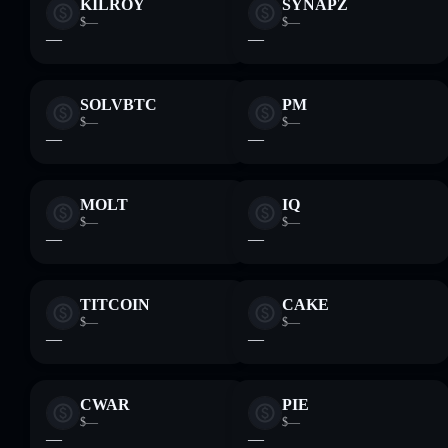
KILROY
SYNAPZ
$—
$—
—
—
SOLVBTC
PM
$—
$—
—
—
MOLT
IQ
$—
$—
—
—
TITCOIN
CAKE
$—
$—
—
—
CWAR
PIE
$—
$—
—
—