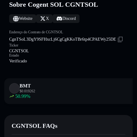
Sobre Cogent SOL CGNTSOL
Website
X
Discord
Endereço do Contrato de CGNTSOL
CgnTSoL3DgY9SFHxcLj6CgCgKKoTBr6tp4CPAEWy25DE
Ticker
CGNTSOL
Estado
Verificado
BMT
$
0.019262
50.99
%
CGNTSOL FAQs