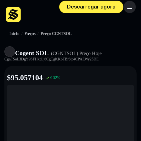
Descarregar agora
Menu
Início
/
Preços
/
Preço CGNTSOL
Cogent SOL
(CGNTSOL)
Preço Hoje
CgnTSoL3DgY9SFHxcLj6CgCgKKoTBr6tp4CPAEWy25DE
$
95.057104
0.52
%