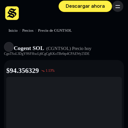
Descargar ahora
Menú
Inicio
/
Precios
/
Precio de CGNTSOL
Cogent SOL
(CGNTSOL)
Precio hoy
CgnTSoL3DgY9SFHxcLj6CgCgKKoTBr6tp4CPAEWy25DE
$
94.356329
1.13
%