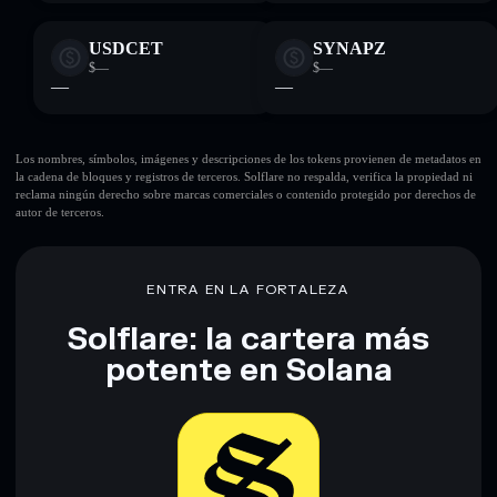
USDCET
SYNAPZ
$—
$—
—
—
Los nombres, símbolos, imágenes y descripciones de los tokens provienen de metadatos en
la cadena de bloques y registros de terceros. Solflare no respalda, verifica la propiedad ni
reclama ningún derecho sobre marcas comerciales o contenido protegido por derechos de
autor de terceros.
ENTRA EN LA FORTALEZA
Solflare: la cartera más
potente en Solana