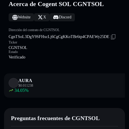
Acerca de Cogent SOL CGNTSOL
Website
X
Discord
Dirección del contrato de CGNTSOL
CgnTSoL3DgY9SFHxcLj6CgCgKKoTBr6tp4CPAEWy25DE
Ticker
CGNTSOL
Estado
Verificado
AURA
$
0.011238
34.05
%
Preguntas frecuentes de CGNTSOL