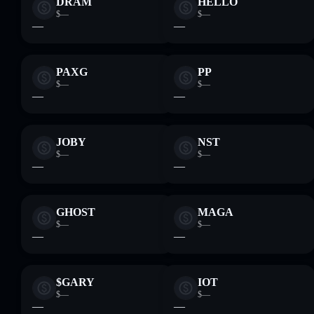
DRAM
HELLO
$—
$—
—
—
PAXG
PP
$—
$—
—
—
JOBY
NST
$—
$—
—
—
GHOST
MAGA
$—
$—
—
—
$GARY
IOT
$—
$—
—
—