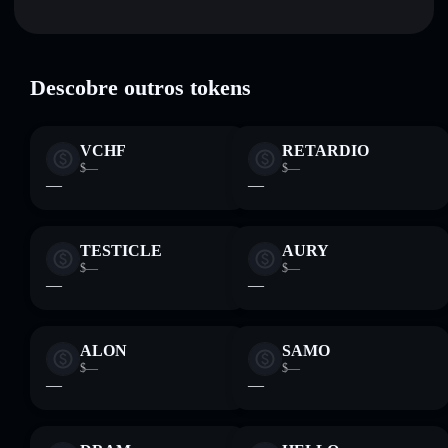
Cryptocurrency Coin
verificado
Manter em segurança
— guardar CRYPTO numa carteira
não-custodial onde controlas as tuas chaves privadas
CRYPTO
Carteira
Solflare
Descobre outros tokens
VCHF
RETARDIO
$—
$—
—
—
TESTICLE
AURY
$—
$—
—
—
ALON
SAMO
$—
$—
—
—