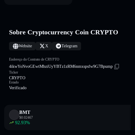
Sobre Cryptocurrency Coin CRYPTO
Website
X
Telegram
Endereço do Contrato de CRYPTO
4ikwYoNvoGEwtMbziUyYBTz1zRM6nmxspsfw9G7Bpump
Ticker
CRYPTO
Estado
Verificado
BMT
$
0.02467
92.93
%