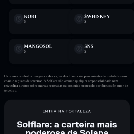
KORI
$WHISKEY
$—
$—
—
—
MANGOSOL
SNS
$—
$—
—
—
Os nomes, símbolos, imagens e descrições dos tokens são provenientes de metadados on-
chain e registos de terceiros. A Solflare não assume qualquer responsabilidade nem
reivindica direitos sobre marcas registadas ou conteúdo protegido por direitos de autor de
terceiros.
ENTRA NA FORTALEZA
Solflare: a carteira mais
poderosa da Solana