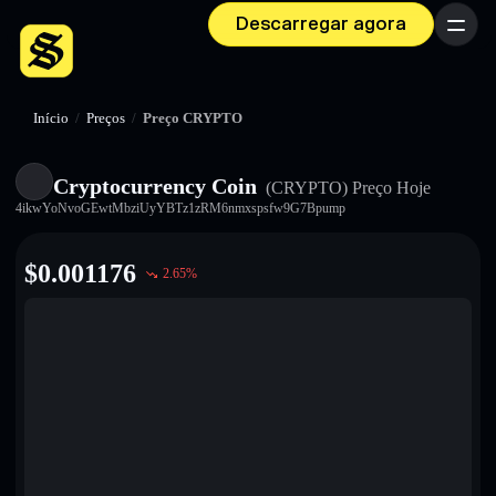
Descarregar agora
Menu
Início
/
Preços
/
Preço CRYPTO
Cryptocurrency Coin
(CRYPTO)
Preço Hoje
4ikwYoNvoGEwtMbziUyYBTz1zRM6nmxspsfw9G7Bpump
$
0.001176
2.65
%