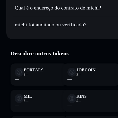
Enviar de forma privada
— transferir MICHI sem associar
Privacidade integrado da Solflare
Qual é o endereço do contrato de michi?
Acompanhar em tempo real
— monitorizar o preço, volu
michi
Manter em segurança
— guardar MICHI numa carteira não-
AywAYdNJnSLSXwKWYxDciPjqGRnwp4iZdQptuuQ
michi foi auditado ou verificado?
Carteira Solflare
michi
verificado
Descobre outros tokens
PORTALS
JOBCOIN
$—
$—
—
—
MIL
KINS
$—
$—
—
—