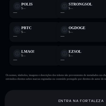
POLIS
STRONGSOL
$—
$—
—
—
PBTC
OGDOGE
$—
$—
—
—
LMAO!
EZSOL
$—
$—
—
—
Os nomes, símbolos, imagens e descrições dos tokens são provenientes de metadados on-chai
reivindica direitos sobre marcas registadas ou conteúdo protegido por direitos de autor de te
ENTRA NA FORTALEZA