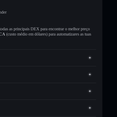
nder
 todas as principais DEX para encontrar o melhor preço
CA
(custo médio em dólares) para automatizares as tuas
 ou milhares de outros tokens Solana com
r preço disponível
e
michi
eço-alvo para MICHI
tempo em MICHI
o-custodial
Solflare