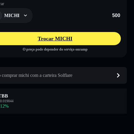
ar
MICHI
Trocar MICHI
O preço pode depender do serviço onramp
comprar michi com a carteira Solflare
TBB
0.019044
.12
%