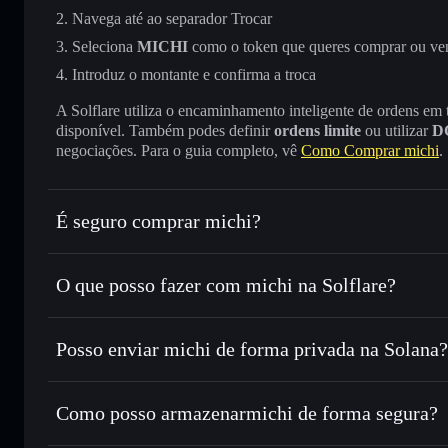
Navega até ao separador Trocar
Seleciona
MICHI
como o token que queres comprar ou ve
Introduz o montante e confirma a troca
A Solflare utiliza o encaminhamento inteligente de ordens em
disponível. Também podes definir
ordens limite
ou utilizar
D
negociações. Para o guia completo, vê
Como Comprar michi
.
É seguro comprar michi?
michi
token verificado
O que posso fazer com michi na Solflare?
michi
Carteira Solflare
Posso enviar michi de forma privada na Solana?
Trocar instantaneamente
— trocar MICHI por SOL, USDC
encaminhamento inteligente de ordens para obteres o melho
Carteira Solflare
Agregador de Privacidad
Definir ordens limite
— automatizar transações ao teu pr
Como posso armazenarmichi de forma segura?
Utilizar DCA
— investir de forma faseada ao longo do 
michi
carteira nã