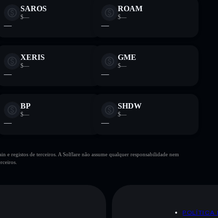
SAROS
ROAM
$—
$—
—
—
XERIS
GME
$—
$—
—
—
BP
SHDW
$—
$—
—
—
n e registos de terceiros. A Solflare não assume qualquer responsabilidade nem
rceiros.
POLÍTICA