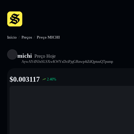
Início
/
Preços
/
Preço MICHI
michi
Preço Hoje
AywAYdNJnSLSXwKWYxDciPjqGRnwp4iZdQptuuQTpump
$
0.003117
2.40
%