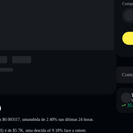
Compr
Como 
$
35
)
os
$0.003117
, umasubida de 2.40%
nas últimas 24 horas.
I) é de
$5.7K
,
uma descida of 9.18%
face a ontem.