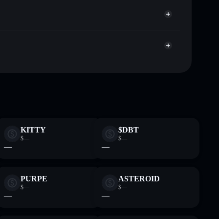
 publicamente as carteiras usando o Agregador de
Agregador de Privacidade
me, capitalização de mercado e liquidez de MICHI
custodial onde controlas as tuas chaves privadas
Tpump
MICHI
KITTY
$DBT
$—
$—
—
—
PURPE
ASTEROID
$—
$—
—
—