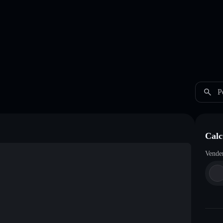
P
Calc
Vende