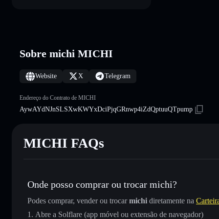
Sobre michi MICHI
Website
X
Telegram
Endereço do Contrato de MICHI
AywAYdNJnSLSXwKWYxDciPjqGRnwp4iZdQptuuQTpump
MICHI FAQs
Onde posso comprar ou trocar michi?
Podes comprar, vender ou trocar
michi
diretamente na
Carteir
Abre a Solflare (app móvel ou extensão de navegador)