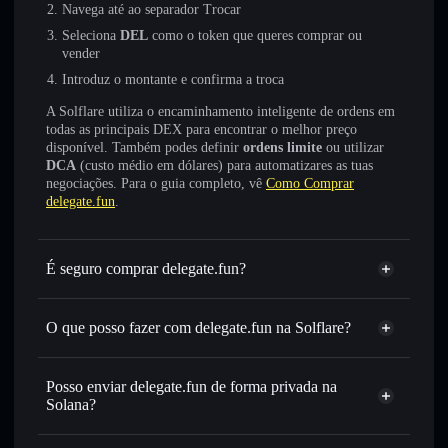
Navega até ao separador Trocar
Seleciona
DEL
como o token que queres comprar ou
vender
Introduz o montante e confirma a troca
A Solflare utiliza o encaminhamento inteligente de ordens em
todas as principais DEX para encontrar o melhor preço
disponível. Também podes definir
ordens limite
ou utilizar
DCA
(custo médio em dólares) para automatizares as tuas
negociações. Para o guia completo, vê
Como Comprar
delegate.fun
.
É seguro comprar delegate.fun?
delegate.fun
não está verificado
O que posso fazer com delegate.fun na Solflare?
delegate.fun
Carteira Solflare
Trocar instantaneamente
— trocar DEL por SOL, USDC
Posso enviar delegate.fun de forma privada na
ou milhares de outros tokens Solana com encaminhamento
Solana?
inteligente de ordens para obteres o melhor preço
Agregador de Privacidade
disponível