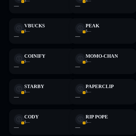
$—
$—
—
—
VBUCKS
PEAK
$—
$—
—
—
COINIFY
MOMO-CHAN
$—
$—
—
—
STARBY
PAPERCLIP
$—
$—
—
—
CODY
RIP POPE
$—
$—
—
—