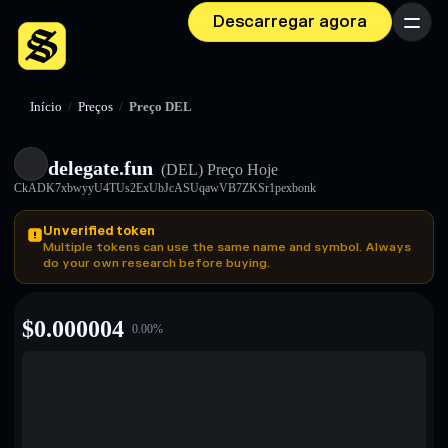
Descarregar agora
Menu
Início
/
Preços
/
Preço DEL
delegate.fun
(DEL)
Preço Hoje
CkADK7xbwyyU4TUs2ExUbJcASUqawVB7ZKSr1pexbonk
Unverified token
Multiple tokens can use the same name and symbol. Always
do your own research before buying.
$
0.000004
0.00
%