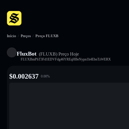
Início
/
Preços
/
Preço FLUXB
FluxBot
(FLUXB)
Preço Hoje
FLUXBmPhT3Fd1EDVFdg46YREqHBeNypn1h4EbnTzWERX
$
0.002637
0.00
%