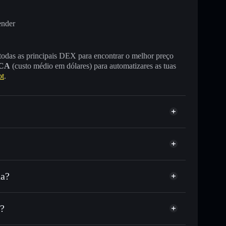
ender
 todas as principais DEX para encontrar o melhor preço
CA
(custo médio em dólares) para automatizares as tuas
ot
.
na?
, ou milhares de outros tokens Solana com
r preço disponível
e
r publicamente as carteiras usando o Agregador de
?
me, capitalização de mercado e liquidez de FLUXB
não-custodial
Solflare