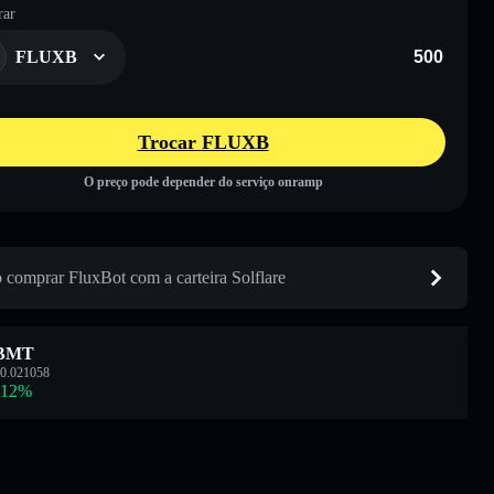
ar
FLUXB
Trocar FLUXB
O preço pode depender do serviço onramp
comprar FluxBot com a carteira Solflare
BMT
0.021058
.12
%