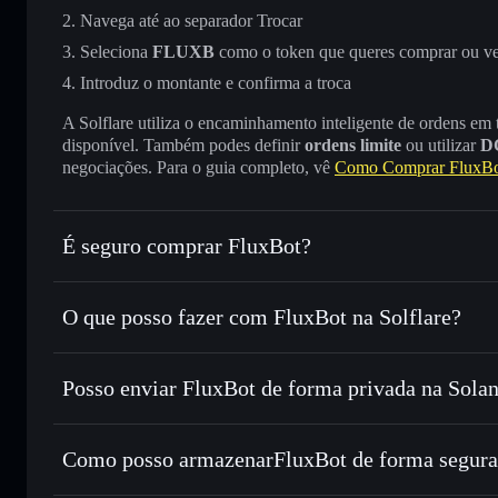
Navega até ao separador Trocar
Seleciona
FLUXB
como o token que queres comprar ou v
Introduz o montante e confirma a troca
A Solflare utiliza o encaminhamento inteligente de ordens em
disponível. Também podes definir
ordens limite
ou utilizar
D
negociações. Para o guia completo, vê
Como Comprar FluxB
É seguro comprar FluxBot?
FluxBot
token verificado
O que posso fazer com FluxBot na Solflare?
FluxBot
Carteira Solflare
Posso enviar FluxBot de forma privada na Sola
Trocar instantaneamente
— trocar FLUXB por SOL, USDC
encaminhamento inteligente de ordens para obteres o melho
Carteira Solflare
Agregador de Privacidad
Enviar de forma privada
— transferir FLUXB sem associa
FluxBot
Como posso armazenarFluxBot de forma segura
Privacidade integrado da Solflare
Acompanhar em tempo real
— monitorizar o preço, volu
FluxBot
carteira 