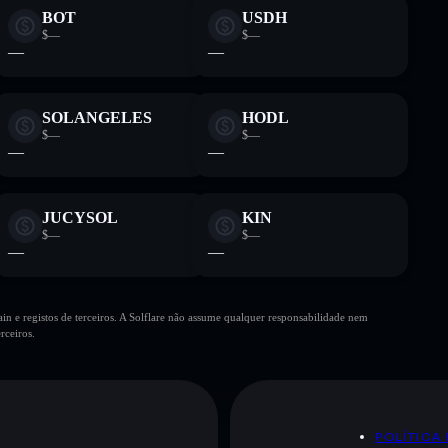
BOT
USDH
$—
$—
—
—
SOLANGELES
HODL
$—
$—
—
—
JUCYSOL
KIN
$—
$—
—
—
n e registos de terceiros. A Solflare não assume qualquer responsabilidade nem
rceiros.
POLÍTICA