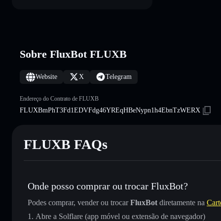
Sobre FluxBot FLUXB
Website
X
Telegram
Endereço do Contrato de FLUXB
FLUXBmPhT3Fd1EDVFdg46YREqHBeNypn1h4EbnTzWERX
FLUXB FAQs
Onde posso comprar ou trocar FluxBot?
Podes comprar, vender ou trocar
FluxBot
diretamente na
Cart
Abre a Solflare (app móvel ou extensão de navegador)