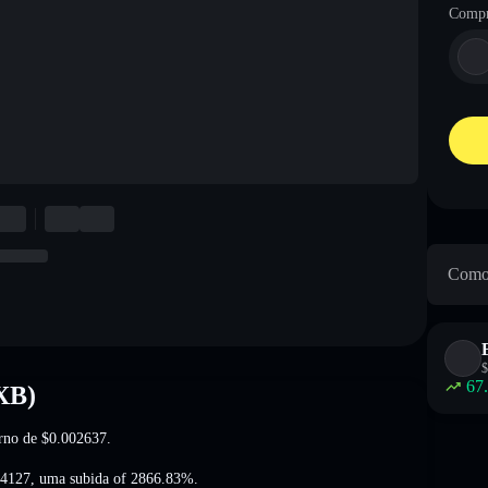
Compr
Como 
$
67
XB)
orno de
$0.002637
.
74127
,
uma subida of 2866.83%
.