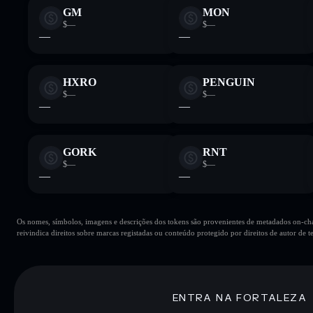
GM
MON
$—
$—
—
—
HXRO
PENGUIN
$—
$—
—
—
GORK
RNT
$—
$—
—
—
Os nomes, símbolos, imagens e descrições dos tokens são provenientes de metadados on-chai
reivindica direitos sobre marcas registadas ou conteúdo protegido por direitos de autor de te
ENTRA NA FORTALEZA