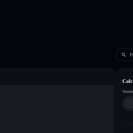
P
Calc
Vende