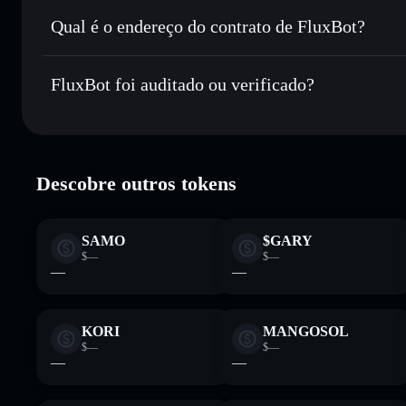
Manter em segurança
— guardar FLUXB numa carteira não
Qual é o endereço do contrato de FluxBot?
FluxBot
FLUXBmPhT3Fd1EDVFdg46YREqHBeNypn1h4Ebn
FluxBot foi auditado ou verificado?
Carteira Solflare
FluxBot
verificado
Descobre outros tokens
SAMO
$GARY
$—
$—
—
—
KORI
MANGOSOL
$—
$—
—
—