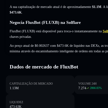
A sua capitalização de mercado atual é de aproximadamente
$1.1M
. A 
$473.6K
.
Negocia FluxBot (FLUXB) na Solflare
FluxBot (FLUXB) está disponível para troca-o instantaneamente na
Sol
chaves privadas.
Ao preço atual de $0.002637 com $473.6K de liquidez nas DEXs, as t
mínima através do encaminhamento inteligente de ordens em todas as p
Dados de mercado de FluxBot
CAPITALIZAÇÃO DE MERCADO
VOLUME 24H
1.13M
7.274
2866.83
%
LIQUIDEZ
473.63K