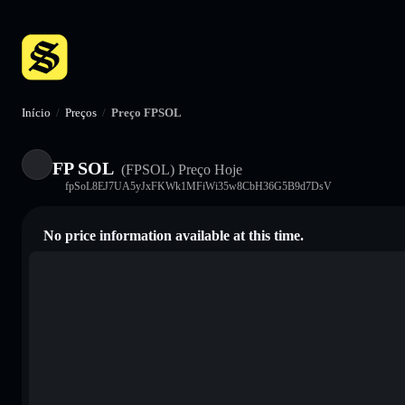
Início
/
Preços
/
Preço FPSOL
FP SOL
(FPSOL)
Preço Hoje
fpSoL8EJ7UA5yJxFKWk1MFiWi35w8CbH36G5B9d7DsV
No price information available at this time.