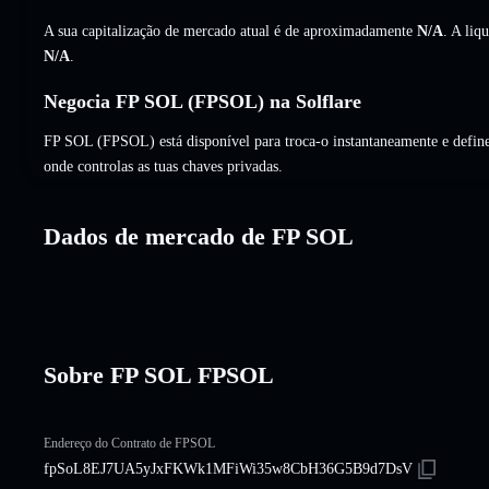
A sua capitalização de mercado atual é de aproximadamente
N/A
. A liq
N/A
.
Negocia FP SOL (FPSOL) na Solflare
FP SOL (FPSOL) está disponível para troca-o instantaneamente e define
onde controlas as tuas chaves privadas.
Dados de mercado de FP SOL
Sobre FP SOL FPSOL
Endereço do Contrato de FPSOL
fpSoL8EJ7UA5yJxFKWk1MFiWi35w8CbH36G5B9d7DsV