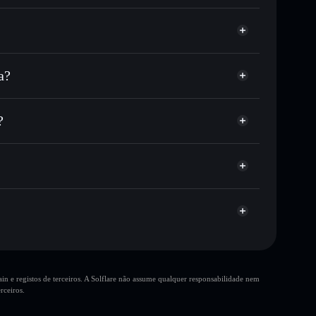
a?
 ou milhares de outros tokens Solana com
r preço disponível
e
FP
eço-alvo para FPSOL
?
tempo em FPSOL
não-custodial
Solflare
 publicamente as carteiras usando o Agregador de
Agregador de Privacidade
me, capitalização de mercado e liquidez de FPSOL
custodial onde controlas as tuas chaves privadas
sV
FPSOL
n e registos de terceiros. A Solflare não assume qualquer responsabilidade nem
rceiros.