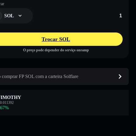
ar
SOL
Trocar SOL
O preço pode depender do serviço onramp
comprar FP SOL com a carteira Solflare
JIMOTHY
0.011392
.67
%