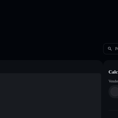
P
Calc
Vende