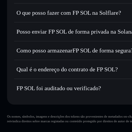
FP SOL
token verificado
O que posso fazer com FP SOL na Solflare?
FP SOL
Carteira Solflare
Posso enviar FP SOL de forma privada na Solan
Trocar instantaneamente
— trocar FPSOL por SOL, USDC
encaminhamento inteligente de ordens para obteres o melho
Carteira Solflare
Agregador de Privacidad
Definir ordens limite
— automatizar transações ao teu pr
SOL
Como posso armazenarFP SOL de forma segura
Utilizar DCA
— investir de forma faseada ao longo do 
FP SOL
carteira 
Enviar de forma privada
— transferir FPSOL sem associar
Privacidade integrado da Solflare
Qual é o endereço do contrato de FP SOL?
Acompanhar em tempo real
— monitorizar o preço, volu
FP SOL
Manter em segurança
— guardar FPSOL numa carteira não-
fpSoL8EJ7UA5yJxFKWk1MFiWi35w8CbH36G5B9d7D
FP SOL foi auditado ou verificado?
Carteira Solflare
FP SOL
verificado
Os nomes, símbolos, imagens e descrições dos tokens são provenientes de metadados on-chai
reivindica direitos sobre marcas registadas ou conteúdo protegido por direitos de autor de te