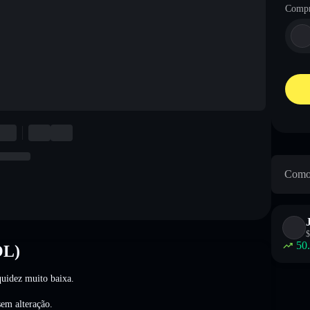
Compr
Como 
$
50
OL)
uidez muito baixa.
sem alteração
.