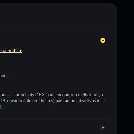
eira Solflare
:
nder
 todas as principais DEX para encontrar o melhor preço
CA
(custo médio em dólares) para automatizares as tuas
L
.