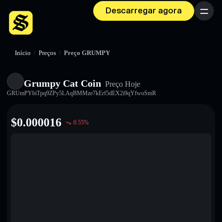
Descarregar agora
Menu
Início
/
Preços
/
Preço GRUMPY
Grumpy Cat Coin
Preço Hoje
GRUmPYbiTpq9ZPy5LAqBMMze7kErf5dEX2i9qYfwoSmR
$
0.000016
0.55
%