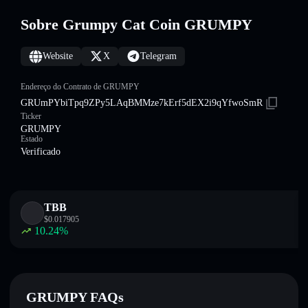
Sobre Grumpy Cat Coin GRUMPY
Website
X
Telegram
Endereço do Contrato de GRUMPY
GRUmPYbiTpq9ZPy5LAqBMMze7kErf5dEX2i9qYfwoSmR
Ticker
GRUMPY
Estado
Verificado
TBB
$
0.017905
10.24
%
GRUMPY FAQs