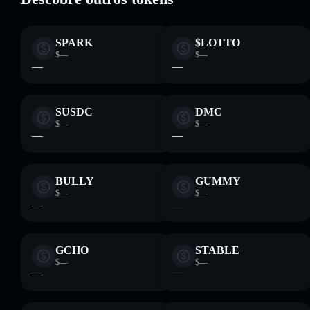
SPARK
$LOTTO
$—
$—
—
—
SUSDC
DMC
$—
$—
—
—
BULLY
GUMMY
$—
$—
—
—
GCHO
STABLE
$—
$—
—
—