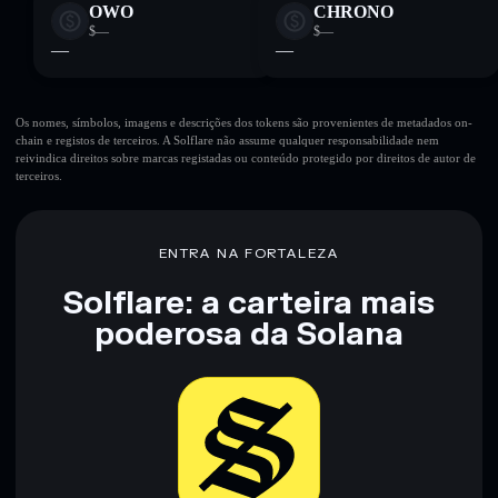
OWO
CHRONO
$—
$—
—
—
Os nomes, símbolos, imagens e descrições dos tokens são provenientes de metadados on-
chain e registos de terceiros. A Solflare não assume qualquer responsabilidade nem
reivindica direitos sobre marcas registadas ou conteúdo protegido por direitos de autor de
terceiros.
ENTRA NA FORTALEZA
Solflare: a carteira mais
poderosa da Solana