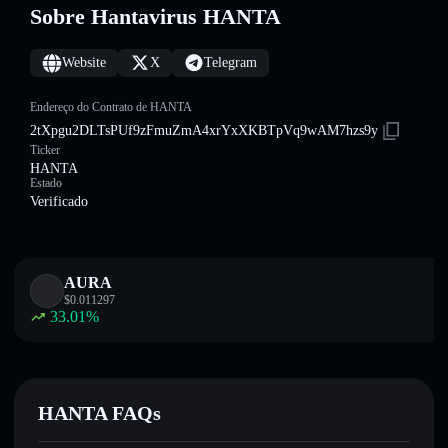
Sobre Hantavirus HANTA
Website
X
Telegram
Endereço do Contrato de HANTA
2tXpgu2DLTsPUf9zFmuZmA4xrYxXKBTpVq9wAM7hzs9y
Ticker
HANTA
Estado
Verificado
AURA
$
0.011297
33.01
%
HANTA FAQs