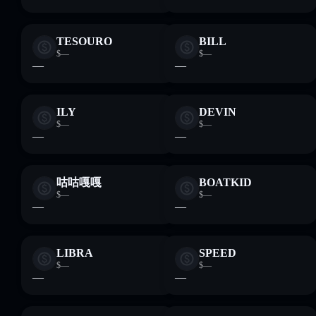
TESOURO
BILL
$—
$—
—
—
ILY
DEVIN
$—
$—
—
—
咕咕嘎嘎
BOATKID
$—
$—
—
—
LIBRA
SPEED
$—
$—
—
—