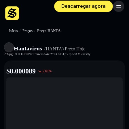
Descarregar agora
Menu
Início
/
Preços
/
Preço HANTA
Hantavirus
(HANTA)
Preço Hoje
2tXpgu2DLTsPUf9zFmuZmA4xrYxXKBTpVq9wAM7hzs9y
$
0.000089
2.61
%