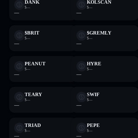
DANK
KOLSCAN
$—
$—
—
—
$BRIT
$GREMLY
$—
$—
—
—
PEANUT
HYRE
$—
$—
—
—
TEARY
SWIF
$—
$—
—
—
TRIAD
PEPE
$—
$—
—
—