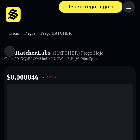
Descarregar agora
Menu
Início
/
Preços
/
Preço HATCHER
HatcherLabs
(HATCHER)
Preço Hoje
Cntmo5DJNQkB2vYyS4mUx2UoTW4mPrHgWefz8miZpump
$
0.000046
7.73
%