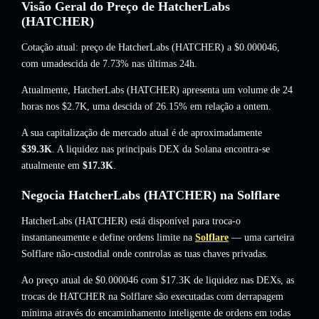
Visão Geral do Preço de HatcherLabs
(HATCHER)
Cotação atual: preço de HatcherLabs (HATCHER) a
$0.000046
,
com umadescida de 7.73%
nas últimas 24h.
Atualmente, HatcherLabs (HATCHER) apresenta um volume de 24
horas nos
$2.7K
,
uma descida of 26.15%
em relação a ontem.
A sua capitalização de mercado atual é de aproximadamente
$39.3K
. A liquidez nas principais DEX da Solana encontra-se
atualmente em
$17.3K
.
Negocia HatcherLabs (HATCHER) na Solflare
HatcherLabs (HATCHER) está disponível para troca-o
instantaneamente e define ordens limite na
Solflare
— uma carteira
Solflare não-custodial onde controlas as tuas chaves privadas.
Ao preço atual de $0.000046 com $17.3K de liquidez nas DEXs, as
trocas de HATCHER na Solflare são executadas com derrapagem
mínima através do encaminhamento inteligente de ordens em todas