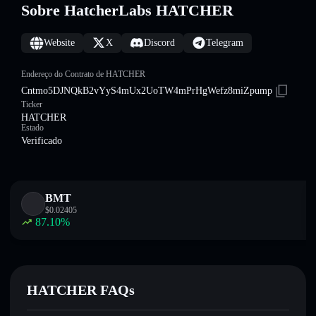
Sobre HatcherLabs HATCHER
Website
X
Discord
Telegram
Endereço do Contrato de HATCHER
Cntmo5DJNQkB2vYyS4mUx2UoTW4mPrHgWefz8miZpump
Ticker
HATCHER
Estado
Verificado
BMT
$
0.02405
87.10
%
HATCHER FAQs