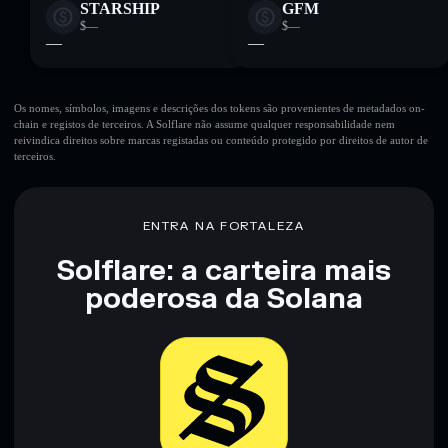
STARSHIP
GFM
$—
$—
—
—
Os nomes, símbolos, imagens e descrições dos tokens são provenientes de metadados on-
chain e registos de terceiros. A Solflare não assume qualquer responsabilidade nem
reivindica direitos sobre marcas registadas ou conteúdo protegido por direitos de autor de
terceiros.
ENTRA NA FORTALEZA
Solflare: a carteira mais
poderosa da Solana