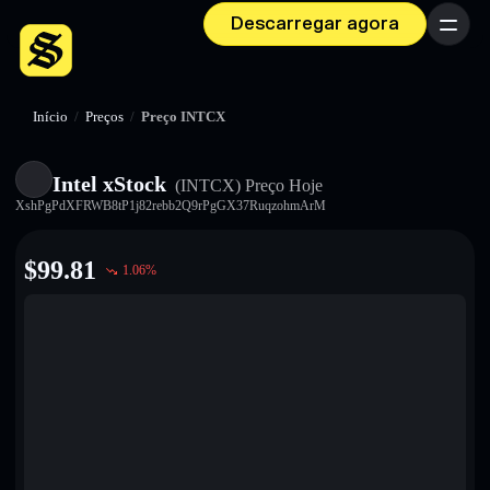
Descarregar agora
Menu
Início
/
Preços
/
Preço INTCX
Intel xStock
(INTCX)
Preço Hoje
XshPgPdXFRWB8tP1j82rebb2Q9rPgGX37RuqzohmArM
$
99.81
1.06
%