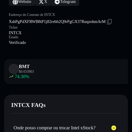
Website
X
Telegram
Endereço do Contrato de INTCX
XshPgPdXFRWB8tP1j82rebb2Q9rPgGX37RuqzohmArM
Ticker
INTCX
Estado
Verificado
BMT
$
0.033903
74.30
%
INTCX FAQs
Onde posso comprar ou trocar Intel xStock?