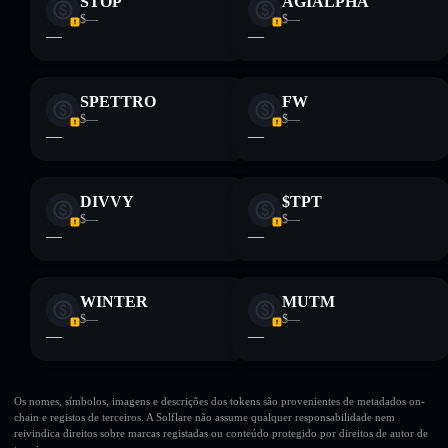
STOP
AGIALPHA
$—
$—
—
—
SPETTRO
FW
$—
$—
—
—
DIVVY
$TPT
$—
$—
—
—
WINTER
MUTM
$—
$—
—
—
Os nomes, símbolos, imagens e descrições dos tokens são provenientes de metadados on-
chain e registos de terceiros. A Solflare não assume qualquer responsabilidade nem
reivindica direitos sobre marcas registadas ou conteúdo protegido por direitos de autor de