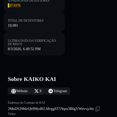
% PRINCIPAIS DETENTORES
37.61%
TOTAL DE DETENTORES
10,081
ULTIMA DATA DA VERIFICAÇÃO
DE RISCO
8/3/2026, 6:49:52 PM
Sobre KAIKO KAI
Website
X
Telegram
Endereço do Contrato de KAI
2MuDS29b6rQb9MydKLMvggST5Yqez3B6gYWitvvjc6ir
Ticker