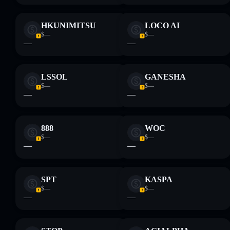
HKUNIMITSU
LOCO AI
$—
$—
—
—
LSSOL
GANESHA
$—
$—
—
—
888
WOC
$—
$—
—
—
SPT
KASPA
$—
$—
—
—