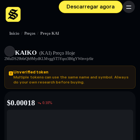
Descarregar agora
Menu
Início
/
Preços
/
Preço KAI
KAIKO
(KAI)
Preço Hoje
2MuDS29b6rQb9MydKLMvggST5Yqez3B6gYWitvvjc6ir
Unverified token
Multiple tokens can use the same name and symbol. Always
do your own research before buying.
$
0.00018
0.10
%