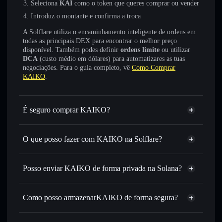
Seleciona
KAI
como o token que queres comprar ou vender
Introduz o montante e confirma a troca
A Solflare utiliza o encaminhamento inteligente de ordens em
todas as principais DEX para encontrar o melhor preço
disponível. Também podes definir
ordens limite
ou utilizar
DCA
(custo médio em dólares) para automatizares as tuas
negociações. Para o guia completo, vê
Como Comprar
KAIKO
.
É seguro comprar KAIKO?
KAIKO
não está verificado
O que posso fazer com KAIKO na Solflare?
KAIKO
Carteira Solflare
Trocar instantaneamente
— trocar KAI por SOL, USDC
Posso enviar KAIKO de forma privada na Solana?
ou milhares de outros tokens Solana com encaminhamento
Agregador de Privacidade
inteligente de ordens para obteres o melhor preço
disponível
Como posso armazenarKAIKO de forma segura?
Definir ordens limite
— automatizar transações ao teu
KAIKO
carteira
preço-alvo para KAI
não-custodial
Solflare