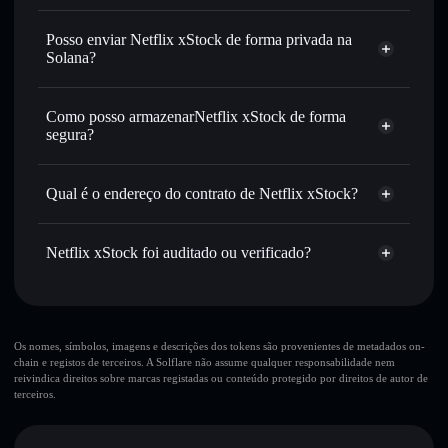
Netflix xStock
Carteira Solflare
Trocar instantaneamente
— trocar NFLXX por SOL,
Posso enviar Netflix xStock de forma privada na
USDC, ou milhares de outros tokens Solana com
Solana?
encaminhamento inteligente de ordens para obteres o
Carteira Solflare
Agregador de
melhor preço disponível
Privacidade
Como posso armazenarNetflix xStock de forma
Enviar de forma privada
— transferir NFLXX sem
Netflix xStock
segura?
associar publicamente as carteiras usando o Agregador de
Privacidade integrado da Solflare
Netflix xStock
Acompanhar em tempo real
— monitorizar o preço,
carteira não-custodial
Solflare
Qual é o endereço do contrato de Netflix xStock?
volume, capitalização de mercado e liquidez de NFLXX
Manter em segurança
— guardar NFLXX numa carteira
Netflix xStock
não-custodial onde controlas as tuas chaves privadas
Netflix xStock foi auditado ou verificado?
Agregador de Privacidade
XsEH7wWfJJu2ZT3UCFeVfALnVA6CP5ur7Ee11KmzVpL
Netflix xStock
verificado
NFLXX
Carteira
Solflare
Os nomes, símbolos, imagens e descrições dos tokens são provenientes de metadados on-
chain e registos de terceiros. A Solflare não assume qualquer responsabilidade nem
reivindica direitos sobre marcas registadas ou conteúdo protegido por direitos de autor de
terceiros.