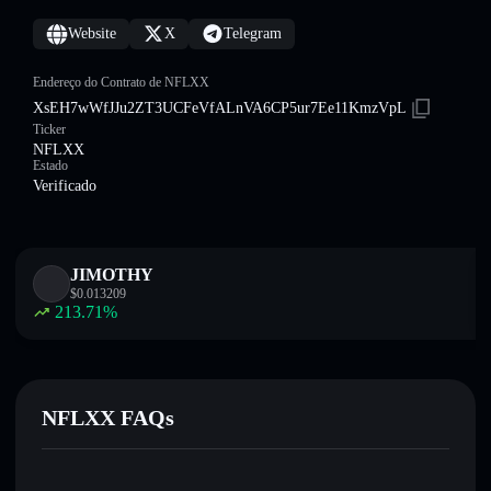
Website
X
Telegram
Endereço do Contrato de NFLXX
XsEH7wWfJJu2ZT3UCFeVfALnVA6CP5ur7Ee11KmzVpL
Ticker
NFLXX
Estado
Verificado
JIMOTHY
$
0.013209
213.71
%
NFLXX FAQs