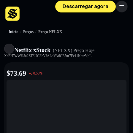
Descarregar agora
Menu
Início
/
Preços
/
Preço NFLXX
Netflix xStock
(NFLXX)
Preço Hoje
XsEH7wWfJJu2ZT3UCFeVfALnVA6CP5ur7Ee11KmzVpL
$
73.69
0.56
%