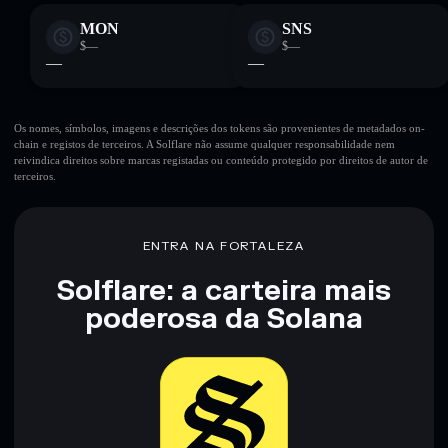
MON
SNS
$—
$—
—
—
Os nomes, símbolos, imagens e descrições dos tokens são provenientes de metadados on-
chain e registos de terceiros. A Solflare não assume qualquer responsabilidade nem
reivindica direitos sobre marcas registadas ou conteúdo protegido por direitos de autor de
terceiros.
ENTRA NA FORTALEZA
Solflare: a carteira mais
poderosa da Solana