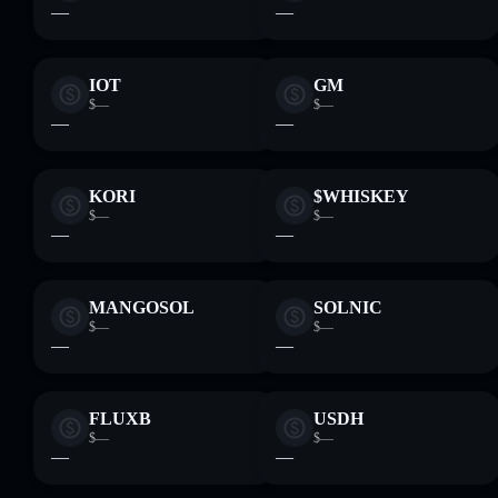
—
—
IOT
GM
$—
$—
—
—
KORI
$WHISKEY
$—
$—
—
—
MANGOSOL
SOLNIC
$—
$—
—
—
FLUXB
USDH
$—
$—
—
—