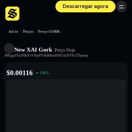
Descarregar agora
Menu
Início
/
Preços
/
Preço GORK
New XAI Gork
Preço Hoje
38PgzpJYu2HkiYvV8qePFakB8tuobPdGm2FFEn7Dpump
$
0.00116
1.06
%