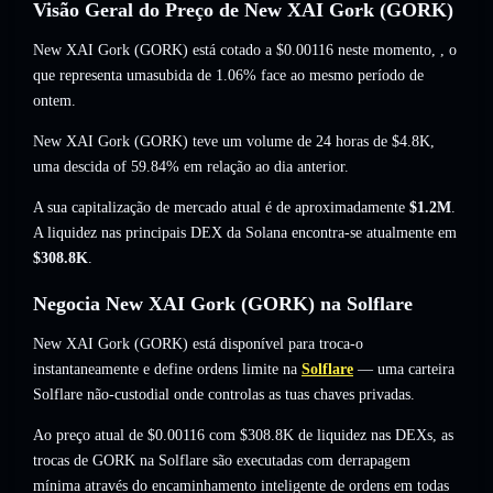
Visão Geral do Preço de New XAI Gork (GORK)
New XAI Gork (GORK) está cotado a
$0.00116
neste momento,
, o
que representa umasubida de 1.06%
face ao mesmo período de
ontem.
New XAI Gork (GORK) teve um volume de 24 horas de
$4.8K
,
uma descida of 59.84%
em relação ao dia anterior.
A sua capitalização de mercado atual é de aproximadamente
$1.2M
.
A liquidez nas principais DEX da Solana encontra-se atualmente em
$308.8K
.
Negocia New XAI Gork (GORK) na Solflare
New XAI Gork (GORK) está disponível para troca-o
instantaneamente e define ordens limite na
Solflare
— uma carteira
Solflare não-custodial onde controlas as tuas chaves privadas.
Ao preço atual de $0.00116 com $308.8K de liquidez nas DEXs, as
trocas de GORK na Solflare são executadas com derrapagem
mínima através do encaminhamento inteligente de ordens em todas