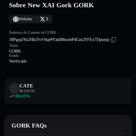
Sobre New XAI Gork GORK
Website
X
Endereço do Contrato de GORK
38PgzpJYu2HkiYvV8qePFakB8tuobPdGm2FFEn7Dpump
Ticker
GORK
Estado
Verificado
CATE
$
0.036795
88.65
%
GORK FAQs