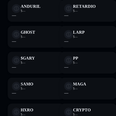
ANDURIL
RETARDIO
$—
$—
—
—
GHOST
LARP
$—
$—
—
—
$GARY
PP
$—
$—
—
—
SAMO
MAGA
$—
$—
—
—
HXRO
CRYPTO
$—
$—