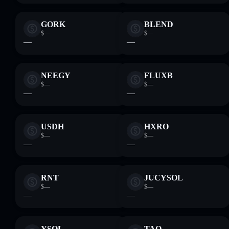
GORK
BLEND
$—
$—
—
—
NEEGY
FLUXB
$—
$—
—
—
USDH
HXRO
$—
$—
—
—
RNT
JUCYSOL
$—
$—
—
—
YSOL
TAO