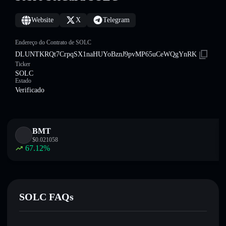
Website
X
Telegram
Endereço do Contrato de SOLC
DLUNTKRQt7CrpqSX1naHUYoBznJ9pvMP65uCeWQgYnRK
Ticker
SOLC
Estado
Verificado
BMT
$
0.021058
67.12
%
SOLC FAQs