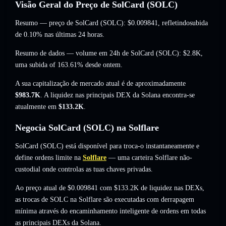
Visão Geral do Preço de SolCard (SOLC)
Resumo — preço de SolCard (SOLC):
$0.009841
, refletindosubida
de 0.10%
nas últimas 24 horas.
Resumo de dados — volume em 24h de SolCard (SOLC):
$2.8K
,
uma subida of 163.61%
desde ontem.
A sua capitalização de mercado atual é de aproximadamente
$983.7K
. A liquidez nas principais DEX da Solana encontra-se
atualmente em
$133.2K
.
Negocia SolCard (SOLC) na Solflare
SolCard (SOLC) está disponível para troca-o instantaneamente e
define ordens limite na
Solflare
— uma carteira Solflare não-
custodial onde controlas as tuas chaves privadas.
Ao preço atual de $0.009841 com $133.2K de liquidez nas DEXs,
as trocas de SOLC na Solflare são executadas com derrapagem
mínima através do encaminhamento inteligente de ordens em todas
as principais DEXs da Solana.