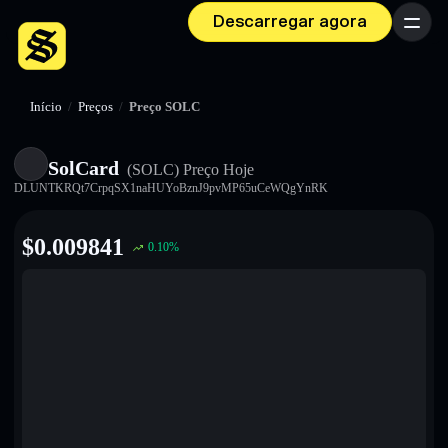
Descarregar agora
Menu
Início
/
Preços
/
Preço SOLC
SolCard
(SOLC)
Preço Hoje
DLUNTKRQt7CrpqSX1naHUYoBznJ9pvMP65uCeWQgYnRK
$
0.009841
0.10
%