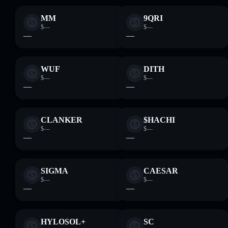
MM
9QRI
$—
$—
—
—
WUF
DITH
$—
$—
—
—
CLANKER
$HACHI
$—
$—
—
—
SIGMA
CAESAR
$—
$—
—
—
HYLOSOL+
SC