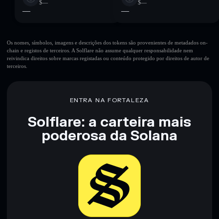
$—
$—
—
—
Os nomes, símbolos, imagens e descrições dos tokens são provenientes de metadados on-
chain e registos de terceiros. A Solflare não assume qualquer responsabilidade nem
reivindica direitos sobre marcas registadas ou conteúdo protegido por direitos de autor de
terceiros.
ENTRA NA FORTALEZA
Solflare: a carteira mais
poderosa da Solana
Baixar agora