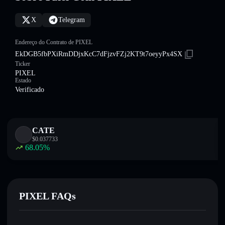
X
Telegram
Endereço do Contrato de PIXEL
EkDGB5fbPXiRmDDjxKcC7dFjzvFZj2KT9t7oeyyPx4SX
Ticker
PIXEL
Estado
Verificado
CATE
$
0.037733
68.05
%
PIXEL FAQs