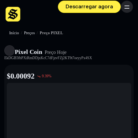
Descarregar agora
Menu
Início
/
Preços
/
Preço PIXEL
Pixel Coin
Preço Hoje
EkDGB5fbPXiRmDDjxKcC7dFjzvFZj2KT9t7oeyyPx4SX
$
0.00092
9.39
%