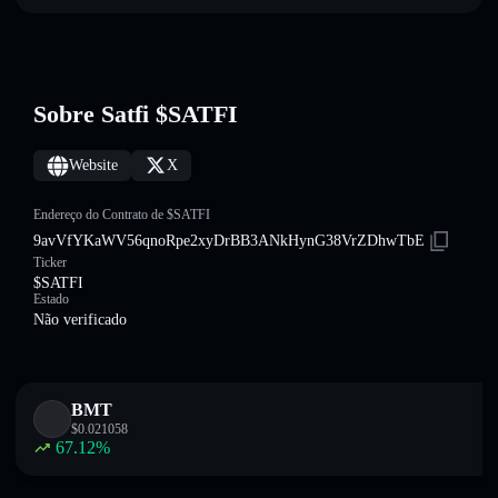
Sobre Satfi $SATFI
Website
X
Endereço do Contrato de $SATFI
9avVfYKaWV56qnoRpe2xyDrBB3ANkHynG38VrZDhwTbE
Ticker
$SATFI
Estado
Não verificado
BMT
$
0.021058
67.12
%