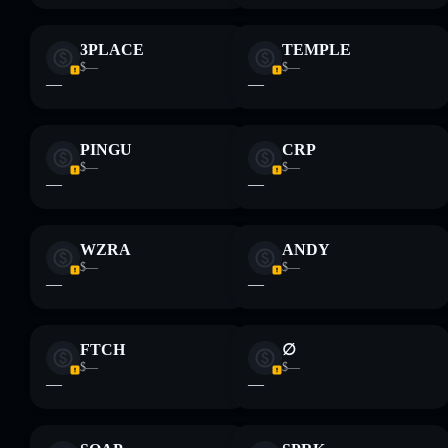
3PLACE
TEMPLE
$—
$—
—
—
PINGU
CRP
$—
$—
—
—
WZRA
ANDY
$—
$—
—
—
FTCH
∅
$—
$—
—
—