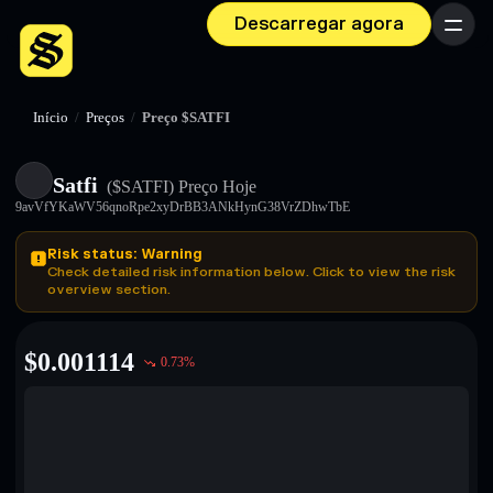
Descarregar agora
Menu
Início
/
Preços
/
Preço $SATFI
Satfi
($SATFI)
Preço Hoje
9avVfYKaWV56qnoRpe2xyDrBB3ANkHynG38VrZDhwTbE
Risk status: Warning
Check detailed risk information below. Click to view the risk
overview section.
$
0.001114
0.73
%