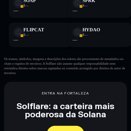
SOAP
SPRK
$—
$—
—
—
FLIPCAT
HYDAO
$—
$—
—
—
Os nomes, símbolos, imagens e descrições dos tokens são provenientes de metadados on-
chain e registos de terceiros. A Solflare não assume qualquer responsabilidade nem
reivindica direitos sobre marcas registadas ou conteúdo protegido por direitos de autor de
terceiros.
ENTRA NA FORTALEZA
Solflare: a carteira mais
poderosa da Solana