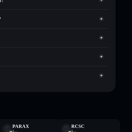
l
ço-alvo para ∅
?
empo em ∅
ão-custodial
Solflare
licamente as carteiras usando o Agregador de
Agregador de Privacidade
e, capitalização de mercado e liquidez de ∅
odial onde controlas as tuas chaves privadas
pump
∅
 não constitui aconselhamento financeiro. Faz sempre a
PARAX
RCSC
$—
$—