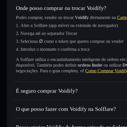
Onde posso comprar ou trocar Voidify?
Podes comprar, vender ou trocar
Voidify
diretamente na
Carte
Abre a Solflare (app móvel ou extensão de navegador)
Navega até ao separador Trocar
Seleciona
∅
como o token que queres comprar ou vender
Introduz o montante e confirma a troca
A Solflare utiliza o encaminhamento inteligente de ordens em
disponível. Também podes definir
ordens limite
ou utilizar
D
negociações. Para o guia completo, vê
Como Comprar Voidif
É seguro comprar Voidify?
Voidify
não está verificado
O que posso fazer com Voidify na Solflare?
Voidify
Carteira Solflare
Posso enviar Voidify de forma privada na Solan
Trocar instantaneamente
— trocar ∅ por SOL, USDC ou 