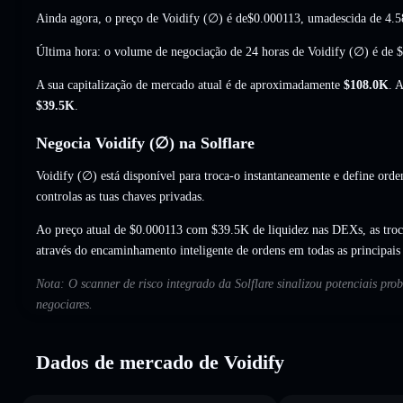
Ainda agora, o preço de Voidify (∅) é de
$0.000113
, umadescida de 4.
Última hora: o volume de negociação de 24 horas de Voidify (∅) é de
$
A sua capitalização de mercado atual é de aproximadamente
$108.0K
. 
$39.5K
.
Negocia Voidify (∅) na Solflare
Voidify (∅) está disponível para troca-o instantaneamente e define orde
controlas as tuas chaves privadas.
Ao preço atual de $0.000113 com $39.5K de liquidez nas DEXs, as tro
através do encaminhamento inteligente de ordens em todas as principai
Nota: O scanner de risco integrado da Solflare sinalizou potenciais pro
negociares.
Dados de mercado de Voidify