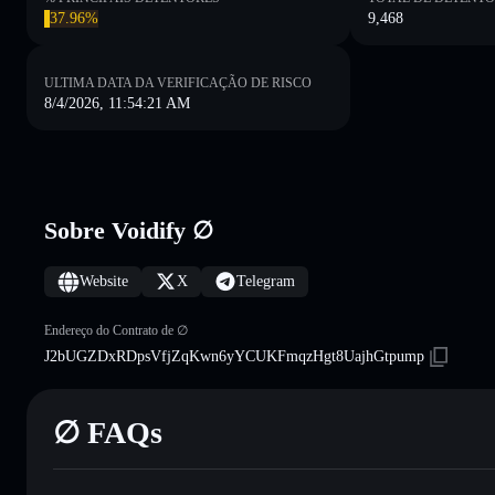
37.96%
9,468
ULTIMA DATA DA VERIFICAÇÃO DE RISCO
8/4/2026, 11:54:21 AM
Sobre Voidify ∅
Website
X
Telegram
Endereço do Contrato de ∅
J2bUGZDxRDpsVfjZqKwn6yYCUKFmqzHgt8UajhGtpump
∅ FAQs