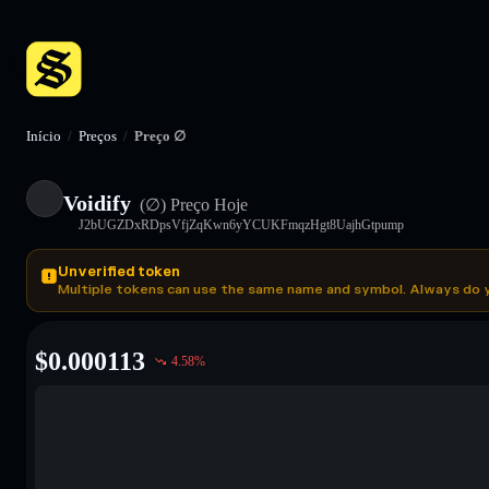
Início
/
Preços
/
Preço ∅
Voidify
(∅)
Preço Hoje
J2bUGZDxRDpsVfjZqKwn6yYCUKFmqzHgt8UajhGtpump
Unverified token
Multiple tokens can use the same name and symbol. Always do 
$
0.000113
4.58
%