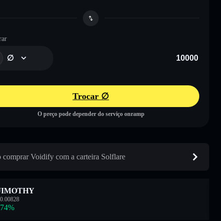
ar
∅
Trocar ∅
O preço pode depender do serviço onramp
comprar Voidify com a carteira Solflare
JIMOTHY
0.00828
.74
%