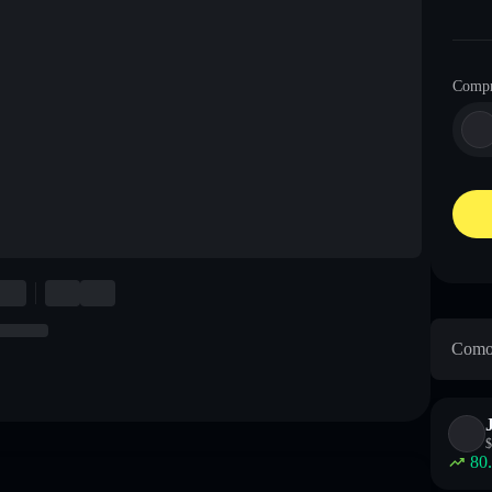
Compr
Como 
$
80