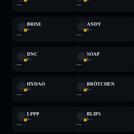
—
—
BRISE
ANDY
$—
$—
—
—
DNC
SOAP
$—
$—
—
—
HYDAO
BRÖTCHEN
$—
$—
—
—
LPPP
BLIPS
$—
$—
—
—