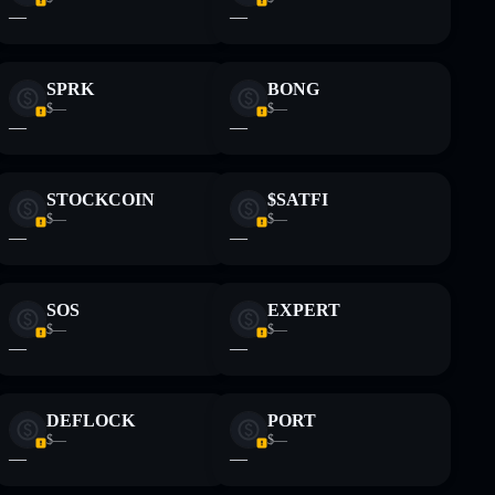
—
—
SPRK
BONG
$—
$—
—
—
STOCKCOIN
$SATFI
$—
$—
—
—
SOS
EXPERT
$—
$—
—
—
DEFLOCK
PORT
$—
$—
—
—