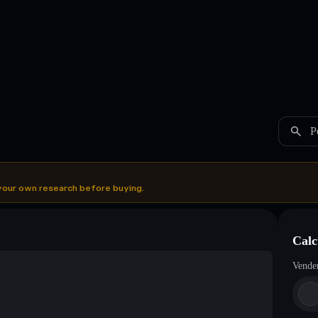
P
your own research before buying.
Calc
Vende