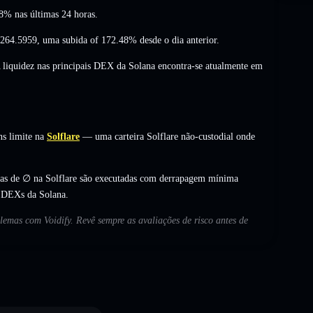
58%
nas últimas 24 horas.
264.5959
,
uma subida of 172.48%
desde o dia anterior.
A liquidez nas principais DEX da Solana encontra-se atualmente em
ns limite na
Solflare
— uma carteira Solflare não-custodial onde
cas de ∅ na Solflare são executadas com derrapagem mínima
s DEXs da Solana.
blemas com Voidify. Revê sempre as avaliações de risco antes de