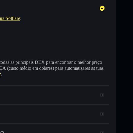
ira Solflare
:
 todas as principais DEX para encontrar o melhor preço
CA
(custo médio em dólares) para automatizares as tuas
y
.
a?
milhares de outros tokens Solana com encaminhamento