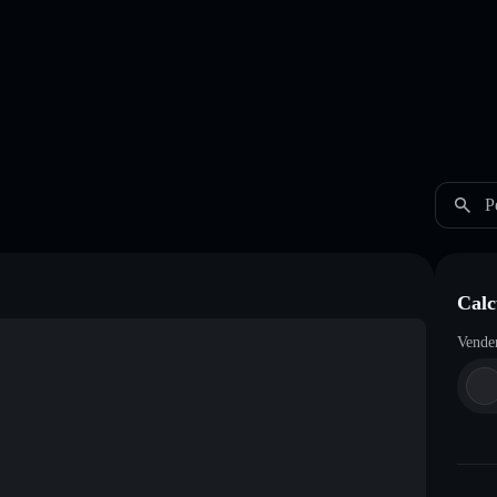
P
Calc
Vende