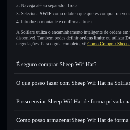
Navega até ao separador Trocar
Seleciona
SWIF
como o token que queres comprar ou ven
Introduz o montante e confirma a troca
A Solflare utiliza o encaminhamento inteligente de ordens em
disponível. Também podes definir
ordens limite
ou utilizar
D
negociações. Para o guia completo, vê
Como Comprar Sheep 
É seguro comprar Sheep Wif Hat?
Sheep Wif Hat
token verificado
O que posso fazer com Sheep Wif Hat na Solfla
Sheep Wif Hat
Carteira Solflare
Posso enviar Sheep Wif Hat de forma privada n
Trocar instantaneamente
— trocar SWIF por SOL, USDC 
encaminhamento inteligente de ordens para obteres o melho
Carteira Solflare
Agregador de Privacidad
Definir ordens limite
— automatizar transações ao teu pre
Wif Hat
Como posso armazenarSheep Wif Hat de forma 
Utilizar DCA
— investir de forma faseada ao longo do t
Sheep Wif Hat
ca