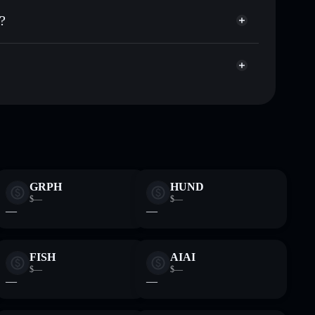
publicamente as carteiras usando o Agregador de
?
Agregador de Privacidade
me, capitalização de mercado e liquidez de SWIF
ustodial onde controlas as tuas chaves privadas
UgJQ
SWIF
GRPH
HUND
$—
$—
—
—
FISH
AIAI
$—
$—
—
—