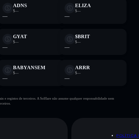
ADNS
ELIZA
$—
$—
—
—
GYAT
$BRIT
$—
$—
—
—
BABYANSEM
ARRR
$—
$—
—
—
n e registos de terceiros. A Solflare não assume qualquer responsabilidade nem
rceiros.
POLÍTICA