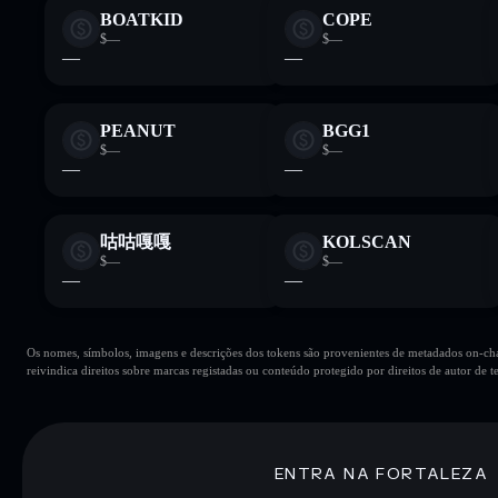
BOATKID
COPE
$—
$—
—
—
PEANUT
BGG1
$—
$—
—
—
咕咕嘎嘎
KOLSCAN
$—
$—
—
—
Os nomes, símbolos, imagens e descrições dos tokens são provenientes de metadados on-chai
reivindica direitos sobre marcas registadas ou conteúdo protegido por direitos de autor de te
ENTRA NA FORTALEZA