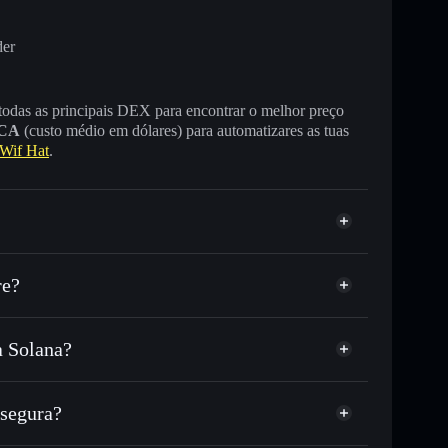
der
 todas as principais DEX para encontrar o melhor preço
CA
(custo médio em dólares) para automatizares as tuas
Wif Hat
.
re?
a Solana?
ou milhares de outros tokens Solana com
r preço disponível
e
Sheep
ço-alvo para SWIF
segura?
empo em SWIF
rteira não-custodial
Solflare