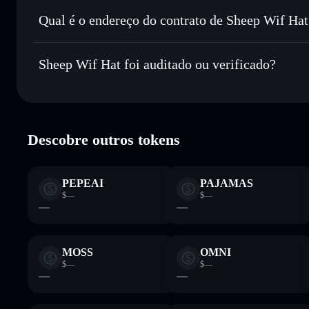
Enviar de forma privada
— transferir SWIF sem associar 
Privacidade integrado da Solflare
Qual é o endereço do contrato de Sheep Wif Hat
Acompanhar em tempo real
— monitorizar o preço, volu
Sheep Wif Hat
Manter em segurança
— guardar SWIF numa carteira não-c
9hdynudAhhWzuNFAnpz7NjvdKMfh9z8mcZKNYHuA
Sheep Wif Hat foi auditado ou verificado?
Carteira Solflare
Sheep Wif Hat
verificado
Descobre outros tokens
PEPEAI
PAJAMAS
$—
$—
—
—
MOSS
OMNI
$—
$—
—
—