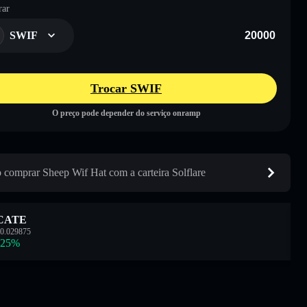
ar
SWIF
Trocar SWIF
O preço pode depender do serviço onramp
comprar Sheep Wif Hat com a carteira Solflare
CATE
0.029875
.25
%