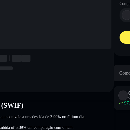
Compr
Como 
$
97
t (SWIF)
o que equivale a umadescida de 3.99%
no último dia.
subida of 5.39%
em comparação com ontem.