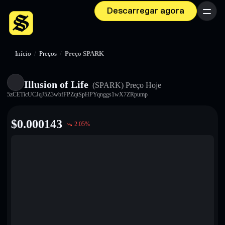
Descarregar agora
Menu
Início
/
Preços
/
Preço SPARK
Illusion of Life
(SPARK)
Preço Hoje
5zCETicUCJqJ5Z3wbfFPZqtSpHPYqnggs1wX7ZRpump
$
0.000143
2.05
%