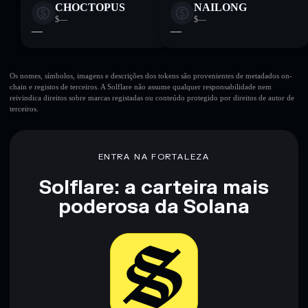
CHOCTOPUS
NAILONG
$—
$—
—
—
Os nomes, símbolos, imagens e descrições dos tokens são provenientes de metadados on-
chain e registos de terceiros. A Solflare não assume qualquer responsabilidade nem
reivindica direitos sobre marcas registadas ou conteúdo protegido por direitos de autor de
terceiros.
ENTRA NA FORTALEZA
Solflare: a carteira mais
poderosa da Solana