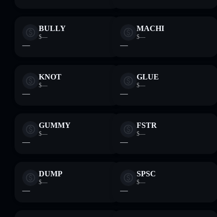
BULLY
MACHI
$—
$—
—
—
KNOT
GLUE
$—
$—
—
—
GUMMY
FSTR
$—
$—
—
—
DUMP
SPSC
$—
$—
—
—