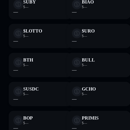
SUBY
BIAO
$—
$—
—
—
$LOTTO
$URO
$—
$—
—
—
BTH
BULL
$—
$—
—
—
SUSDC
GCHO
$—
$—
—
—
BOP
PRIMIS
$—
$—
—
—