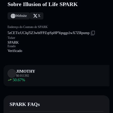
Sobre Illusion of Life SPARK
Website
X
Endereço do Contrato de SPARK
5zCETicUCJqJ5Z3wbfFPZqtSpHPYqnggs1wX7ZRpump
Ticker
SPARK
Estado
Verificado
JIMOTHY
$
0.011392
50.67
%
SPARK FAQs