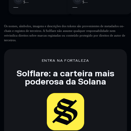
$—
$—
—
—
Os nomes, símbolos, imagens e descrições dos tokens são provenientes de metadados on-
chain e registos de terceiros. A Solflare não assume qualquer responsabilidade nem
reivindica direitos sobre marcas registadas ou conteúdo protegido por direitos de autor de
terceiros.
ENTRA NA FORTALEZA
Solflare: a carteira mais
poderosa da Solana
Baixar agora