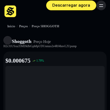
Descarregar agora
Menu
Início
/
Preços
/
Preço SHOGGOTH
Shoggoth
Preço Hoje
H2c31USxu35MDkBrGph8pUDUnmzo2e4Rf4hnvL2Upump
$
0.000675
1.79
%