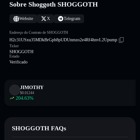
Sobre Shoggoth SHOGGOTH
Website
X
Telegram
Endereço do Contrato de SHOGGOTH
H2c31USxu35MDkBrGph8pUDUnmzo2e4Rf4hnvL2Upump
Ticker
SHOGGOTH
Estado
Verificado
JIMOTHY
$
0.01244
204.63
%
SHOGGOTH FAQs