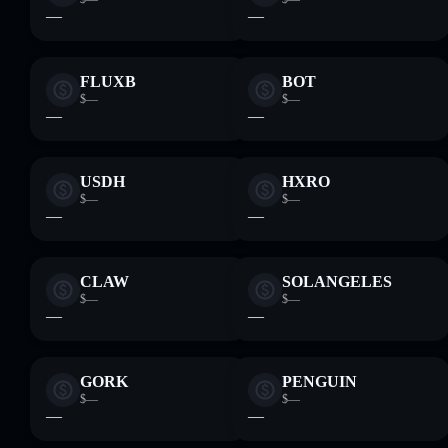
—
—
FLUXB
BOT
$—
$—
—
—
USDH
HXRO
$—
$—
—
—
CLAW
SOLANGELES
$—
$—
—
—
GORK
PENGUIN
$—
$—
—
—