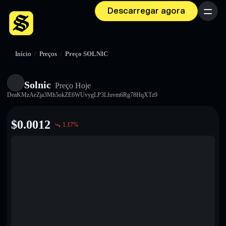
Descarregar agora
Menu
Início
/
Preços
/
Preço SOLNIC
Solnic
Preço Hoje
DeaKMzAeZja3Mh5okZE6WUvygLP3Lfuvm6Rg78HqXTz9
$
0.0012
1.17
%