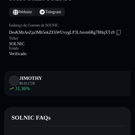
Website
Telegram
Endereço do Contrato de SOLNIC
DeaKMzAeZja3Mh5okZE6WUvygLP3Lfuvm6Rg78HqXTz9
Ticker
SOLNIC
Estado
Verificado
JIMOTHY
$
0.011728
31.36
%
SOLNIC FAQs