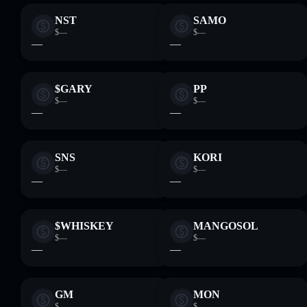
NST
SAMO
$—
$—
—
—
$GARY
PP
$—
$—
—
—
SNS
KORI
$—
$—
—
—
$WHISKEY
MANGOSOL
$—
$—
—
—
GM
MON
$—
$—