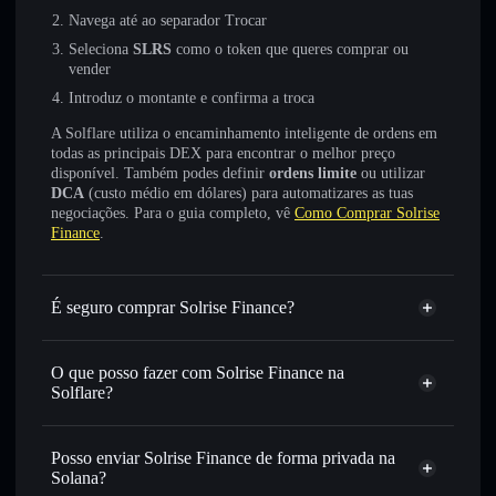
Navega até ao separador Trocar
Seleciona
SLRS
como o token que queres comprar ou
vender
Introduz o montante e confirma a troca
A Solflare utiliza o encaminhamento inteligente de ordens em
todas as principais DEX para encontrar o melhor preço
disponível. Também podes definir
ordens limite
ou utilizar
DCA
(custo médio em dólares) para automatizares as tuas
negociações. Para o guia completo, vê
Como Comprar Solrise
Finance
.
É seguro comprar Solrise Finance?
Solrise Finance
não está verificado
O que posso fazer com Solrise Finance na
Solflare?
Solrise Finance
Carteira Solflare
Trocar instantaneamente
— trocar SLRS por SOL,
Posso enviar Solrise Finance de forma privada na
USDC ou milhares de outros tokens Solana com
Solana?
encaminhamento inteligente de ordens para obteres o