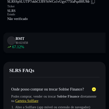
SLRSSpSLUTP7okbCUBYStWCo1vUgyt775faPqz8HUMr
Ticker
SLRS
Estado
Não verificado
BMT
$
0.021058
67.12
%
SLRS FAQs
Onde posso comprar ou trocar Solrise Finance?
Podes comprar, vender ou trocar
Solrise Finance
diretamente
na
Carteira Solflare
:
Abre a Solflare (app móvel ou extensão de navegador)