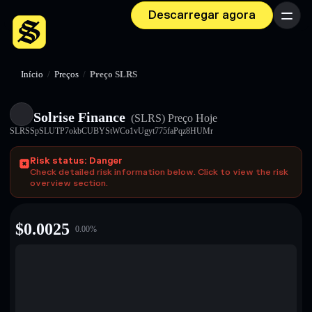
Descarregar agora
Menu
Início
/
Preços
/
Preço SLRS
Solrise Finance
(SLRS)
Preço Hoje
SLRSSpSLUTP7okbCUBYStWCo1vUgyt775faPqz8HUMr
Risk status: Danger
Check detailed risk information below. Click to view the risk
overview section.
$
0.0025
0.00
%