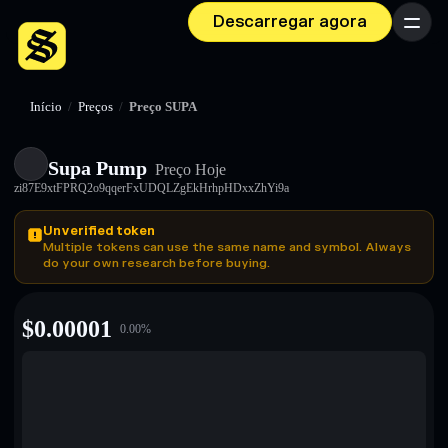
Descarregar agora
Menu
Início
/
Preços
/
Preço SUPA
Supa Pump
Preço Hoje
zi87E9xtFPRQ2o9qqerFxUDQLZgEkHrhpHDxxZhYi9a
Unverified token
Multiple tokens can use the same name and symbol. Always
do your own research before buying.
$
0.00001
0.00
%