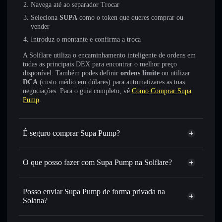
Navega até ao separador Trocar
Seleciona
SUPA
como o token que queres comprar ou
vender
Introduz o montante e confirma a troca
A Solflare utiliza o encaminhamento inteligente de ordens em
todas as principais DEX para encontrar o melhor preço
disponível. Também podes definir
ordens limite
ou utilizar
DCA
(custo médio em dólares) para automatizares as tuas
negociações. Para o guia completo, vê
Como Comprar Supa
Pump
.
É seguro comprar Supa Pump?
Supa Pump
não está verificado
O que posso fazer com Supa Pump na Solflare?
Supa Pump
Carteira Solflare
Trocar instantaneamente
— trocar SUPA por SOL,
Posso enviar Supa Pump de forma privada na
USDC ou milhares de outros tokens Solana com
Solana?
encaminhamento inteligente de ordens para obteres o
Agregador de Privacidade
melhor preço disponível